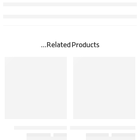
Related Products…
کد: 20044
کد: 249
عطر ادکلن مردانه ژورنی -جورنی- آمواج – آمواژ
عطر ادکلن زنانه اگنر استارلایت
–
–
1,850,000
تومان
4,100,000
تومان
0
تومان
1,350,000
تومان