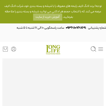
توجه! برند لانگ لایف رایحه های معروف را با شیشه و بسته بندی خود شرکت لانگ لایف
عرضه می کند.که با انتخاب حجم هر ادکلنی می توانید شیشه و بسته بندی را ملاحظه
بفرمایید.
آموزش خرید از سایت
شماره پشتیبانی :
09368076869