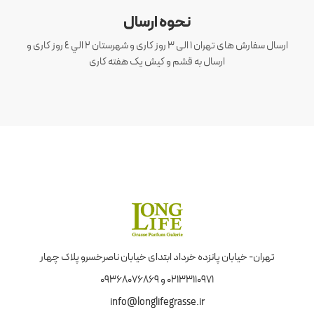
نحوه ارسال
ارسال سفارش های تهران 1 الی 3 روز کاری و شهرستان ٢ الي ٤ روز کاری و
ارسال به قشم و کیش یک هفته کاری
تهران- خیابان پانزده خرداد ابتدای خیابان ناصرخسرو پلاک چهار
02133110971 و 09368076869
info@longlifegrasse.ir