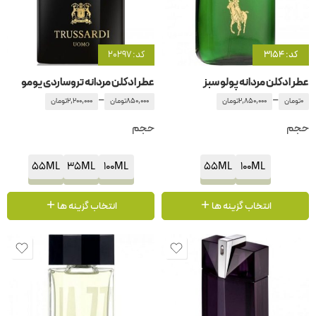
کد: 3154
کد: 20297
عطر ادکلن مردانه پولو سبز
عطر ادکلن مردانه تروساردی یومو
–
–
0
تومان
2,850,000
تومان
850,000
تومان
2,200,000
تومان
حجم
حجم
55ML
35ML
100ML
55ML
100ML
انتخاب گزینه ها
انتخاب گزینه ها