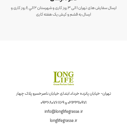
ارسال سفارش های تهران 1 الی 3 روز کاری و شهرستان ٢ الي ٤ روز کاری و
ارسال به قشم و کیش یک هفته کاری
تهران- خیابان پانزده خرداد ابتدای خیابان ناصرخسرو پلاک چهار
02133110971 و 09368076869
info@longlifegrasse.ir
longlifegrasse.ir