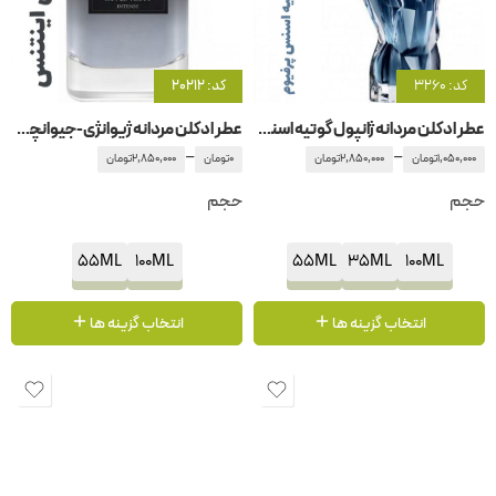
کد: 3260
کد: 20212
عطر ادکلن مردانه ژانپول گوتیه اسنس پرفیوم
عطر ادکلن مردانه ژیوانژی-جیوانچی – جیونچی انلی جنتلمن اینتنس
–
–
1,050,000
تومان
2,850,000
تومان
0
تومان
2,850,000
تومان
حجم
حجم
55ML
100ML
55ML
35ML
100ML
انتخاب گزینه ها
انتخاب گزینه ها