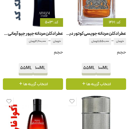
کد: 1461
کد: 5013
عطر ادکلن مردانه جویسی کوتور درتی انگلیش
عطر ادکلن مردانه جیور جیو آرمانی -جورجیو آرمانی بلک کد
–
–
0
تومان
1,550,000
تومان
0
تومان
2,200,000
تومان
حجم
حجم
55ML
100ML
55ML
100ML
انتخاب گزینه ها
انتخاب گزینه ها