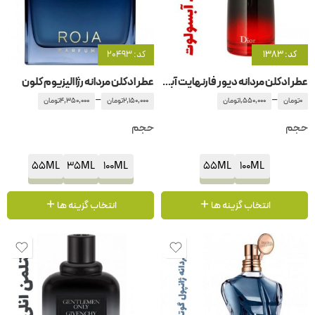
کد: 1383
کد: 20493
عطر ادکلن مردانه دیور فارنهایت آبسولوت
عطر ادکلن مردانه رژا الیزیوم کلون
–
–
0
تومان
1,550,000
تومان
2,150,000
تومان
4,350,000
تومان
حجم
حجم
55ML
35ML
100ML
55ML
100ML
انتخاب گزینه ها
انتخاب گزینه ها