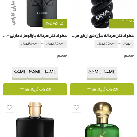
کد: 204
کد: 20545
عطر ادکلن مردانه بیژن دی ان ای مردانه
عطر ادکلن مردانه پارفومز د مارلی – پارفوم دمارلی کارلای
–
–
0
تومان
1,550,000
تومان
1,850,000
تومان
4,100,000
تومان
حجم
حجم
55ML
35ML
100ML
55ML
100ML
انتخاب گزینه ها
انتخاب گزینه ها