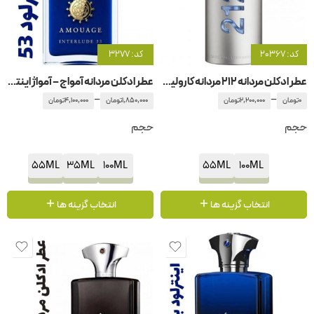
کد: 20367
کد: 3277
عطر ادکلن مردانه 212 مردانه کارولینا هررا
عطر ادکلن مردانه آمواج – آمواژ اینترلود 53
–
–
0
تومان
2,200,000
تومان
1,850,000
تومان
4,100,000
تومان
حجم
حجم
55ML
35ML
100ML
55ML
100ML
انتخاب گزینه ها
انتخاب گزینه ها