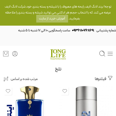
توجه! برند لانگ لایف رایحه های معروف را با شیشه و بسته بندی خود شرکت لانگ لایف
عرضه می کند.که با انتخاب حجم هر ادکلنی می توانید شیشه و بسته بندی را ملاحظه
بفرمایید.
آموزش خرید از سایت
شماره پشتیبانی :
09368076869
تلخ
فیلترها
مرتب شده بر اساس