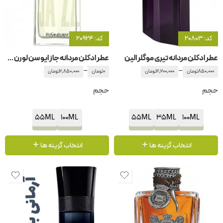
کد: 20803
کد: 20924
عطر ادکلن مردانه تیری موگلر الین
عطر ادکلن مردانه جاز ایو سن لورن – ایفسن لورن
–
–
850,000
تومان
2,200,000
تومان
0
تومان
2,850,000
تومان
حجم
حجم
55ML
100ML
55ML
35ML
100ML
انتخاب گزینه ها
انتخاب گزینه ها