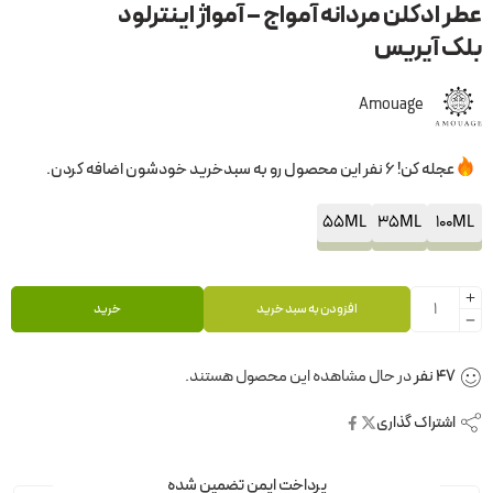
عطر ادکلن مردانه آمواج – آمواژ اینترلود
بلک آیریس
Amouage
عجله کن! 6 نفر این محصول رو به سبدخرید خودشون اضافه کردن.
55ML
35ML
100ML
افزودن به سبد خرید
خرید
47
نفر
در حال مشاهده این محصول هستند.
اشتراک گذاری
پرداخت ایمن تضمین شده