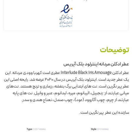
توضیحات
عطر ادکلن مردانه اینترلود بلک آیریس
عطر ادکلن Interlude Black Iris Amouage عطری است کهربا وودی مردانه. این
یک عطر جدید است. اینترلود بلک آیریس در سال 2020 عرضه شد. رایحه اصلی این
عطر پیر نگرین است. نت های ابتدایی برگ بنفشه، رزماری و ترنج هستند. نت‌های
میانی عبارتند از: زنجبیل، الیبانوم، میره، لبدانوم، عنبر و وانیل. نت های پایه
عبارتند از چرم، چوب آگاروود (عود)، چوب صندل، نعناع هندی و سدر.
سازنده این عطر پیر نگرین است.