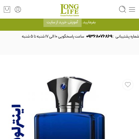
توجه! برند لانگ لایف رایحه های معروف را با شیشه و بسته بندی خود شرکت لانگ لایف
عرضه می کند.که با انتخاب حجم هر ادکلنی می توانید شیشه و بسته بندی را ملاحظه
بفرمایید.
آموزش خرید از سایت
شماره پشتیبانی :
09368076869