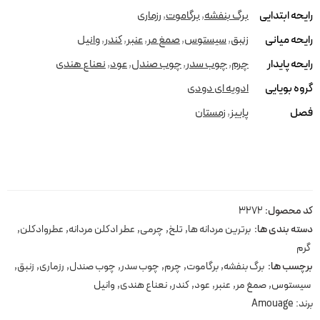
رایحه ابتدایی
برگ بنفشه
,
برگاموت
,
رزماری
رایحه میانی
زنبق
,
سیستوس
,
صمغ مر
,
عنبر
,
کندر
,
وانیل
رایحه پایدار
چرم
,
چوب سدر
,
چوب صندل
,
عود
,
نعناع هندی
گروه بویایی
ادویه ای دودی
فصل
پاییز
,
زمستان
کد محصول:
3272
دسته بندی ها:
برترین مردانه ها
,
تلخ
,
چرمی
,
عطر ادکلن مردانه
,
عطروادکلن
,
گرم
برچسب ها:
برگ بنفشه
,
برگاموت
,
چرم
,
چوب سدر
,
چوب صندل
,
رزماری
,
زنبق
,
سیستوس
,
صمغ مر
,
عنبر
,
عود
,
کندر
,
نعناع هندی
,
وانیل
برند:
Amouage