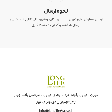
نحوه ارسال
ارسال سفارش های تهران 1 الی 3 روز کاری و شهرستان ٢ الي ٤ روز کاری و
ارسال به قشم و کیش یک هفته کاری
تهران- خیابان پانزده خرداد ابتدای خیابان ناصرخسرو پلاک چهار
02133110971 و 09368076869
info@longlifegrasse.ir