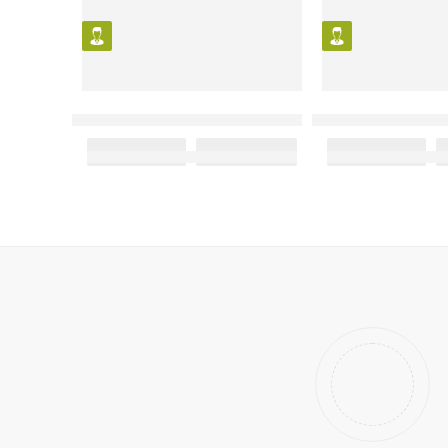
کد: 20340
نه آمواج – آمواژ جوبیلیشن
عطر ادکلن مردانه آمواج – آمواژ ایمیتیشن
–
–
4,100,000
تومان
1,850,000
تومان
4,100,000
تومان