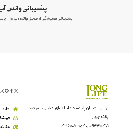
پشتیبانی واتس آپ
پشتیبانی همیشگی از طریق واتس‌اپ برای پاسخ
تهران- خیابان پانزده خرداد ابتدای خیابان ناصرخسرو
خانه
پلاک چهار
فروشگا
02133110971 و 09368076869
مقالات