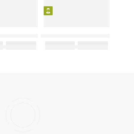
کد: 20043
کد: 20144
عطر ادکلن مردانه آمواج – آمواژ اپیک
عطر ادکلن زنانه آمو
–
–
1,850,000
تومان
4,100,000
تومان
1,850,000
تومان
0