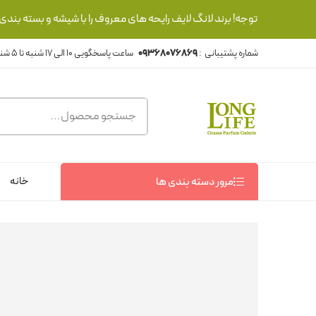
توجه! برند لانگ لایف رایحه های معروف را با شیشه و بسته بند
شماره پشتیبانی :
09368076869
خانه
مرور دسته بندی ها