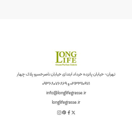
تهران- خیابان پانزده خرداد ابتدای خیابان ناصرخسرو پلاک چهار
02133110971 و 09368076869
info@longlifegrasse.ir
longlifegrasse.ir