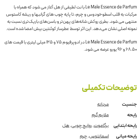
Le Male Essence de Parfum با نت لطیفی از هل آغاز می شود که همراه با
مرکبات به قلب اسطوخودوس و چرم، تا پایه چوب های گرانبها و ریشه کاستوس
منتهی می شود. بطری روکش شانه‌های پهن‌تر و باسن‌های باریک‌تری نسبت به
نمونه اصلی نشان می‌دهد. این اثر توسط عطرساز کوئنتین بیش امضا شده است.
Le Male Essence de Parfum در ادوپرفیوم 75 و 125 میلی لیتری با قیمت های
68.50 و 96 یورو عرضه می شود.
توضیحات تکمیلی
جنسیت
مردانه
رایحه
ملایم گرم
رایحه ابتدایی
برگاموت
,
روایح چوبی
,
هل
رایحه میانی
اسمانتوس
,
چرم