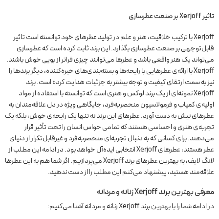
تاثیر Xerjoff بر صنعت عطرسازی
Xerjoff با ترکیب خلاقیت، هنر و علم در تولید عطرهای خود توانسته است تاثیر
قابل‌توجهی بر صنعت عطرسازی بگذارد. این برند ثابت کرده است که عطرسازی
می‌تواند یک هنر واقعی باشد و عطرها می‌توانند چیزی فراتر از بویی خوش باشند.
Xerjoff با ارائه‌ی عطرهایی با رایحه‌ها و بسته‌بندی‌های خیره‌کننده، دیگر برندها را
نیز به سمت ارتقای کیفیت و توجه بیشتر به جزئیات هدایت کرده است. برند
Xerjoff نمونه‌ای از یک برند لوکس و هنری است که توانسته با استفاده از مواد
اولیه‌ی کمیاب و فرمولاسیون منحصربه‌فرد، جایگاهی ویژه در دل علاقه‌مندان به
عطرهای نیش به دست آورد. عطرهای این برند نه تنها یک رایحه‌ی خوش، بلکه یک
تجربه‌ی هنری و احساسی هستند که تمامی حواس انسان را تحت تأثیر قرار
می‌دهند. برای کسانی که به دنبال تجربه‌ای منحصربه‌فرد و غیرقابل‌تکرار از دنیای
عطر هستند، عطرهای Xerjoff انتخابی ایده‌آل خواهد بود. در ادامه این مطلب از
لانگ لایف، به بهترین عطرهای برند Xerjoff می‌پردازیم. اگر شما هم به این عطرها
علاقه‌مند هستید، پیشنهاد می‌کنم این مطلب را از دست ندهید.
معرفی بهترین برند Xerjoff زنانه و مردانه
در ادامه شما را با بهترین برند Xerjoff زنانه و مردانه آشنا می‌کنیم: