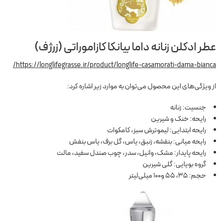
عطر ادکلن زنانه داما بیانکا کازاموراتی (زرژف)
https://longlifegrasse.ir/product/longlife-casamorati-dama-bianca/
از ویژگی‌های این محصول می‌توان به موارد زیر اشاره کرد:
جنسیت: زنانه
رایحه: خنک و شیرین
رایحه ابتدایی: لیموترش سبز، کامکوات
رایحه میانی: بنفشه، زنبق، یاس، گل برف، یاس بنفش
رایحه پایدار: مشک، وانیل، سدر، چوب صندل سفید، مالت
گروه بویایی: گلی شیرین
حجم: 35، 55 و100 میلی‌لیتر