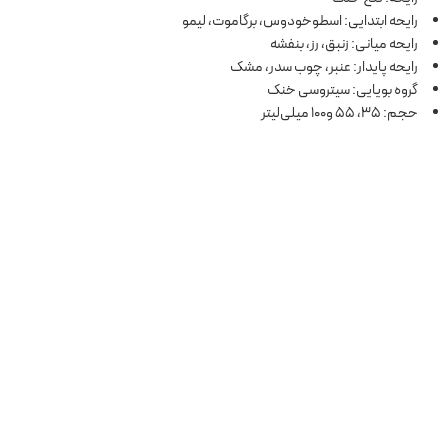
رایحه ابتدایی: اسطوخودوس، برگاموت، لیمو
رایحه میانی: زنبق، رز، بنفشه
رایحه پایدار: عنبر، چوب سدر، مشک
گروه بویایی: سیتروسی خنک
حجم: 35، 55 و100 میلی‌لیتر