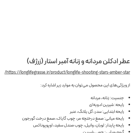
عطر ادکلن مردانه و زنانه آمبر استار (زرژف)
https://longlifegrasse.ir/product/longlife-shooting-stars-amber-star/
از ویژگی‌های این محصول می‌توان به موارد زیر اشاره کرد:
جنسیت: زنانه، مردانه
رایحه: شیرین ادویه‌ای
رایحه ابتدایی: سدر، گل یلانگ، عنبر
رایحه میانی: صمغ درختچه مر، چوب گایاک، صمغ درخت گورجون
رایحه پایدار: لوبان، وانیل، چوب صندل سفید، اوپوپوناکس
گروه بویایی: چوبی شیرین