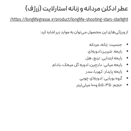
عطر ادکلن مردانه و زنانه استارلایت (زرژف)
https://longlifegrasse.ir/product/longlife-shooting-stars-starlight/
از ویژگی‌های این محصول می‌توان به موارد زیر اشاره کرد:
جنسیت: زنانه، مردانه
رایحه: شیرین ادویه‌ای
رایحه ابتدایی: ترنج، هل
رایحه میانی: دارچین، ادویه گل میخک، بادام
رایحه پایدار: کهربا، سدر
گروه بویایی: ادویه‌ای چوبی
حجم: 35، 55 و100 میلی‌لیتر