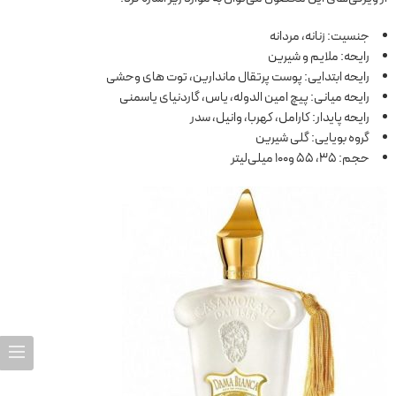
جنسیت: زنانه، مردانه
رایحه: ملایم و شیرین
رایحه ابتدایی: پوست پرتقال ماندارین، توت های وحشی
رایحه میانی: پیچ امین الدوله، یاس، گاردنیای یاسمنی
رایحه پایدار: کارامل، کهربا، وانیل، سدر
گروه بویایی: گلی شیرین
حجم: 35، 55 و100 میلی‌لیتر