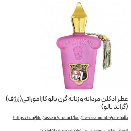
عطر ادکلن مردانه و زنانه گرن بالو کازاموراتی(زرژف)
(گراند بالو)
https://longlifegrasse.ir/product/longlife-casamorati-gran-ballo/
از ویژگی‌های این محصول می‌توان به موارد زیر اشاره کرد: