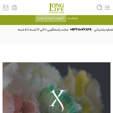
توجه! برند لانگ لایف رایحه های معروف را با شیشه و بسته بندی خود شرکت لانگ لایف
عرضه می کند.که با انتخاب حجم هر ادکلنی می توانید شیشه و بسته بندی را ملاحظه
بفرمایید.
آموزش خرید از سایت
شماره پشتیبانی :
09368076869