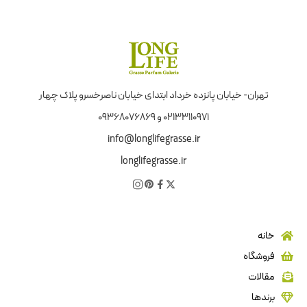
تهران- خیابان پانزده خرداد ابتدای خیابان ناصرخسرو پلاک چهار
02133110971 و 09368076869
info@longlifegrasse.ir
longlifegrasse.ir
خانه
فروشگاه
مقالات
برندها