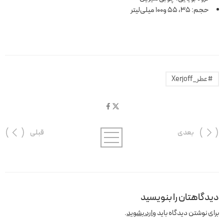
حجم: 35، 55 و100 میلی‌لیتر
#عطر_Xerjoff
بعدی
قبلی
دیدگاهتان را بنویسید
برای نوشتن دیدگاه باید
وارد بشوید
.