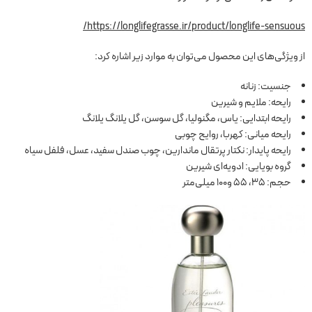
https://longlifegrasse.ir/product/longlife-sensuous/
از ویژگی‌های این محصول می‌توان به موارد زیر اشاره کرد:
جنسیت: زنانه
رایحه: ملایم و شیرین
رایحه ابتدایی: یاس، مگنولیا، گل سوسن، گل یلانگ یلانگ
رایحه میانی: کهربا، روایح چوبی
رایحه پایدار: نکتار پرتقال ماندارین، چوب صندل سفید، عسل، فلفل سیاه
گروه بویایی: ادویه‌ای شیرین
حجم: 35، 55 و100 میلی‌متر