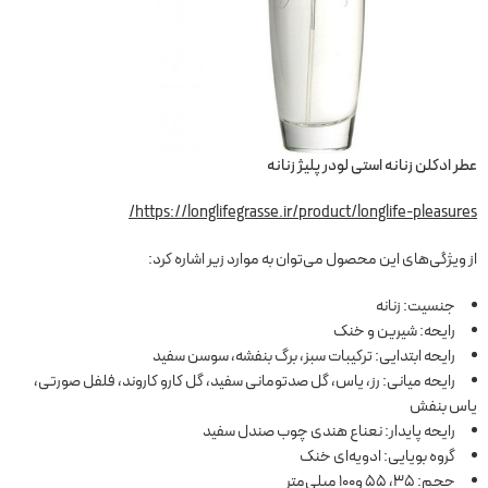
عطر ادکلن زنانه استی لودر پلیژ زنانه
https://longlifegrasse.ir/product/longlife-pleasures/
از ویژگی‌های این محصول می‌توان به موارد زیر اشاره کرد:
جنسیت: زنانه
رایحه: شیرین و خنک
رایحه ابتدایی: ترکیبات سبز، برگ بنفشه، سوسن سفید
رایحه میانی: رز، یاس، گل صدتومانی سفید، گل کارو کاروند، فلفل صورتی،
یاس بنفش
رایحه پایدار: نعناع هندی چوب صندل سفید
گروه بویایی: ادویه‌ای خنک
حجم: 35، 55 و100 میلی‌متر