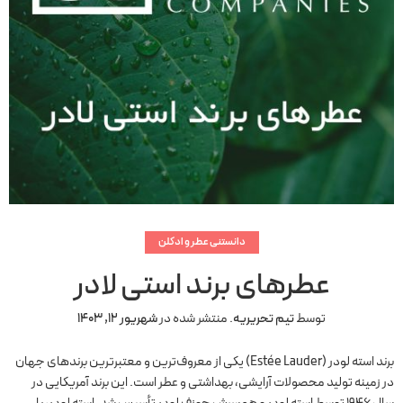
دانستنی عطر و ادکلن
عطرهای برند استی لادر
توسط
تیم تحریریه
.
منتشر شده در
شهریور 12, 1403
برند استه لودر (Estée Lauder) یکی از معروف‌ترین و معتبرترین برندهای جهان
در زمینه تولید محصولات آرایشی، بهداشتی و عطر است. این برند آمریکایی در
سال ۱۹۴۶ توسط استه لودر و همسرش جوزف لودر تأسیس شد. استه لودر، با