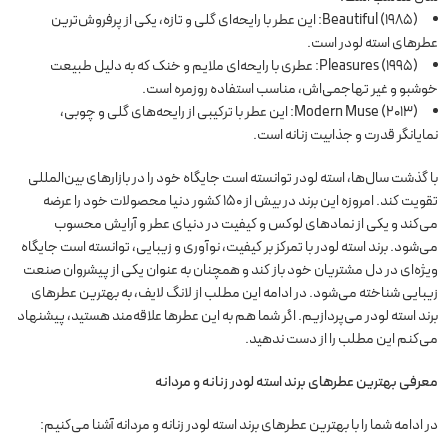
Beautiful (1985): این عطر با رایحه‌ای گلی و تازه، یکی از پرفروش‌ترین
عطرهای استه لودر است.
Pleasures (1995): عطری با رایحه‌ای ملایم و خنک که به دلیل طبیعت
خوشبو و غیر تهاجمی‌اش، مناسب استفاده روزمره است.
Modern Muse (2013): این عطر با ترکیبی از رایحه‌های گلی و چوبی،
نمایانگر قدرت و جذابیت زنانه است.
با گذشت سال‌ها، استه لودر توانسته است جایگاه خود را در بازارهای بین‌المللی
تقویت کند. امروزه این برند در بیش از 150 کشور دنیا محصولات خود را عرضه
می‌کند و یکی از نمادهای لوکس و کیفیت در دنیای عطر و آرایش محسوب
می‌شود. برند استه لودر با تمرکز بر کیفیت، نوآوری و زیبایی، توانسته است جایگاه
ویژه‌ای در دل مشتریان خود باز کند و همچنان به عنوان یکی از پیشروان صنعت
زیبایی شناخته می‌شود. در ادامه این مطلب از لانگ لایف، به بهترین عطرهای
برند استه لودر می‌پردازیم. اگر شما هم به این عطرها علاقه‌مند هستید، پیشنهاد
می‌کنم این مطلب را از دست ندهید.
معرفی بهترین عطرهای برند استه لودر
زنانه و مردانه
در ادامه شما را با بهترین عطرهای برند استه لودر زنانه و مردانه آشنا می‌کنیم: