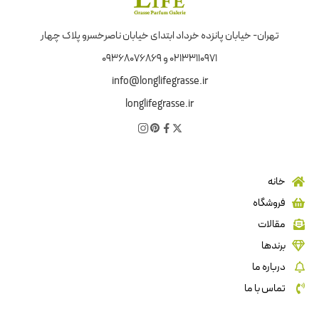
تهران- خیابان پانزده خرداد ابتدای خیابان ناصرخسرو پلاک چهار
02133110971 و 09368076869
info@longlifegrasse.ir
longlifegrasse.ir
خانه
فروشگاه
مقالات
برندها
درباره ما
تماس با ما