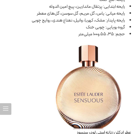
رایحه ابتدایی: پرتقال ماندارین، پیچ امین الدوله
رایحه میانی: یاس، گل مریم، گل سوسن، گل‌های معطر
رایحه پایدار: مشک، کهربا، وانیل، نعناع هندی، روایح چوبی
گروه بویایی: چوبی خنک
حجم: 35، 55 و100 میلی‌متر
عطر ادکلن زنانه استی لودر سنسوز