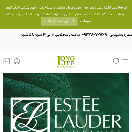
توجه! برند لانگ لایف رایحه های معروف را با شیشه و بسته بندی خود شرکت لانگ لایف
عرضه می کند.که با انتخاب حجم هر ادکلنی می توانید شیشه و بسته بندی را ملاحظه
بفرمایید.
آموزش خرید از سایت
شماره پشتیبانی :
09368076869