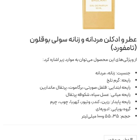
عطر و ادکلن مردانه و زنانه سولی بوقلون
(تامفورد)
از ویژگی‌های این محصول می‌توان به موارد زیر اشاره کرد:
جنسیت: زنانه، مردانه
رایحه: گرم تلخ
رایحه ابتدایی: فلفل صورتی، برگاموت، پرتقال ماندارین
رایحه میانی: عسل سیاه، شکوفه پرتقال
رایحه پایدار: رزین، کندر، وتیور، کهربا، چوب، چرم
گروه بویایی: ادويه‌ای
حجم: 35، 55 و100 میلی‌لیتر
#عطر_صمغ‌مر