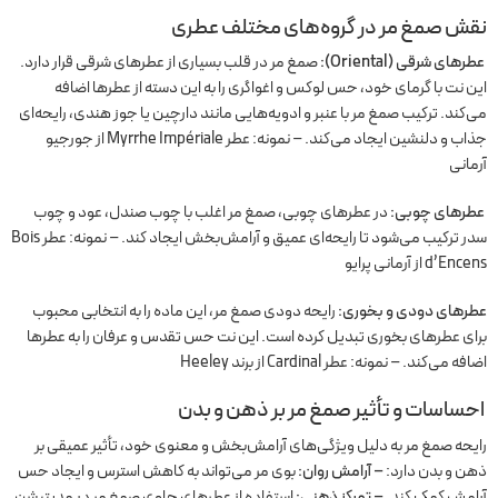
نقش صمغ مر در گروه‌های مختلف عطری
عطرهای شرقی (Oriental):
صمغ مر در قلب بسیاری از عطرهای شرقی قرار دارد.
این نت با گرمای خود، حس لوکس و اغواگری را به این دسته از عطرها اضافه
می‌کند. ترکیب صمغ مر با عنبر و ادویه‌هایی مانند دارچین یا جوز هندی، رایحه‌ای
جذاب و دلنشین ایجاد می‌کند. – نمونه: عطر Myrrhe Impériale از جورجیو
آرمانی
عطرهای چوبی:
در عطرهای چوبی، صمغ مر اغلب با چوب صندل، عود و چوب
سدر ترکیب می‌شود تا رایحه‌ای عمیق و آرامش‌بخش ایجاد کند. – نمونه: عطر Bois
d’Encens از آرمانی پرایو
عطرهای دودی و بخوری:
رایحه دودی صمغ مر، این ماده را به انتخابی محبوب
برای عطرهای بخوری تبدیل کرده است. این نت حس تقدس و عرفان را به عطرها
اضافه می‌کند. – نمونه: عطر Cardinal از برند Heeley
احساسات و تأثیر صمغ مر بر ذهن و بدن
رایحه صمغ مر به دلیل ویژگی‌های آرامش‌بخش و معنوی خود، تأثیر عمیقی بر
ذهن و بدن دارد:
– آرامش روان:
بوی مر می‌تواند به کاهش استرس و ایجاد حس
آرامش کمک کند.
– تمرکز ذهنی:
استفاده از عطرهای حاوی صمغ مر در مدیتیشن