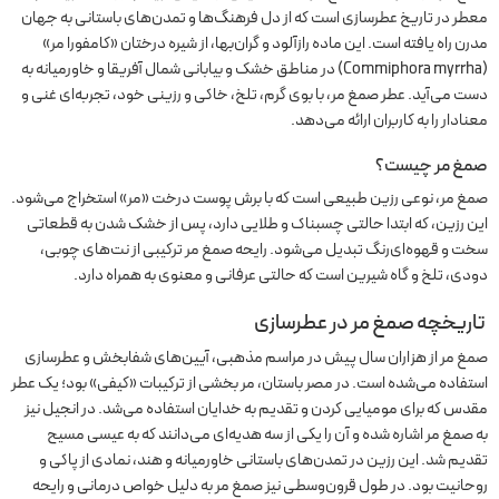
معطر در تاریخ عطرسازی است که از دل فرهنگ‌ها و تمدن‌های باستانی به جهان
مدرن راه یافته است. این ماده رازآلود و گران‌بها، از شیره درختان «کامفورا مر»
(Commiphora myrrha) در مناطق خشک و بیابانی شمال آفریقا و خاورمیانه به
دست می‌آید. عطر صمغ مر، با بوی گرم، تلخ، خاکی و رزینی خود، تجربه‌ای غنی و
معنادار را به کاربران ارائه می‌دهد.
صمغ مر چیست؟
صمغ مر، نوعی رزین طبیعی است که با برش پوست درخت «مر» استخراج می‌شود.
این رزین، که ابتدا حالتی چسبناک و طلایی دارد، پس از خشک شدن به قطعاتی
سخت و قهوه‌ای‌رنگ تبدیل می‌شود. رایحه صمغ مر ترکیبی از نت‌های چوبی،
دودی، تلخ و گاه شیرین است که حالتی عرفانی و معنوی به همراه دارد.
تاریخچه صمغ مر در عطرسازی
صمغ مر از هزاران سال پیش در مراسم مذهبی، آیین‌های شفابخش و عطرسازی
استفاده می‌شده است. در مصر باستان، مر بخشی از ترکیبات «کیفی» بود؛ یک عطر
مقدس که برای مومیایی کردن و تقدیم به خدایان استفاده می‌شد. در انجیل نیز
به صمغ مر اشاره شده و آن را یکی از سه هدیه‌ای می‌دانند که به عیسی مسیح
تقدیم شد. این رزین در تمدن‌های باستانی خاورمیانه و هند، نمادی از پاکی و
روحانیت بود. در طول قرون‌وسطی نیز صمغ مر به دلیل خواص درمانی و رایحه