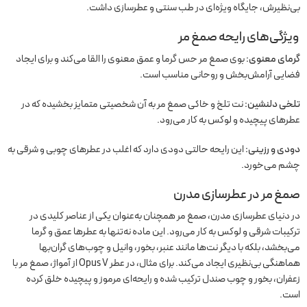
بی‌نظیرش، جایگاه ویژه‌ای در طب سنتی و عطرسازی داشت.
ویژگی‌های رایحه صمغ مر
گرمای معنوی:
بوی صمغ مر حس گرما و عمق معنوی را القا می‌کند و برای ایجاد
فضایی آرامش‌بخش و روحانی مناسب است.
تلخی دلنشین:
نت تلخ و خاکی صمغ مر به آن شخصیتی متمایز بخشیده که در
عطرهای پیچیده و لوکس به کار می‌رود.
دودی و رزینی:
این رایحه حالتی دودی دارد که اغلب در عطرهای چوبی و شرقی به
چشم می‌خورد.
صمغ مر در عطرسازی مدرن
در دنیای عطرسازی مدرن، صمغ مر همچنان به‌عنوان یکی از عناصر کلیدی در
ترکیبات شرقی و لوکس به کار می‌رود. این ماده نه‌تنها به عطرها عمق و گرما
می‌بخشد، بلکه با دیگر نت‌ها مانند عنبر، بخور، وانیل و چوب‌های گران‌بها
هماهنگی بی‌نظیری ایجاد می‌کند. برای مثال، در عطر Opus V از آمواژ، صمغ مر با
زعفران، بخور و چوب صندل ترکیب شده و رایحه‌ای مرموز و پیچیده خلق کرده
است.