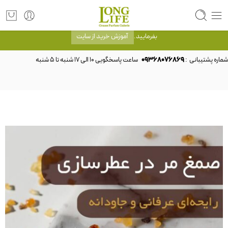
توجه! برند لانگ لایف رایحه های معروف را با شیشه و بسته بندی خود شرکت لانگ لایف
عرضه می کند.که با انتخاب حجم هر ادکلنی می توانید شیشه و بسته بندی را ملاحظه
بفرمایید.
آموزش خرید از سایت
شماره پشتیبانی :
09368076869