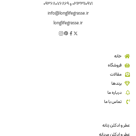
02133110971 و 09368076869
info@longlifegrasse.ir
longlifegrasse.ir
خانه
فروشگاه
مقالات
برندها
درباره ما
تماس با ما
عطر و ادکلن زنانه
عطر و ادکلن مردانه