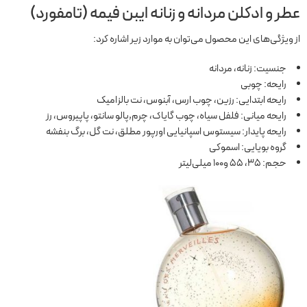
عطر و ادکلن مردانه و زنانه ایبن فیمه (تامفورد)
از ویژگی‌های این محصول می‌توان به موارد زیر اشاره کرد:
جنسیت: زنانه، مردانه
رایحه: چوبی
رایحه ابتدایی: رزین، چوب ارس، آبنوس، نت بالزامیک
رایحه میانی: فلفل سیاه، چوب گایاک، چرم,پالو سانتو، پاپیروس، رز
رایحه پایدار: سیستوس اسپانیایی اورپور مطلق، نت گل، برگ بنفشه
گروه بویایی: اسموکی
حجم: 35، 55 و100 میلی‌لیتر