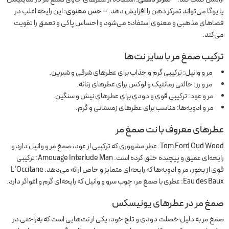
یا یوگا می‌تواند تمرکز ذهن را افزایش دهد.
– حس معنوی:
این رایحه اغلب در
فضاهای مذهبی و معنوی استفاده می‌شود و احساس پاکی و تعمق را تقویت
می‌کند.
ترکیب صمغ مر با سایر نت‌ها
مر و وانیل: ترکیبی گرم و جذاب برای عطرهای شرقی و شیرین.
مر و رز: حالتی رمانتیک و لوکس برای عطرهای زنانه.
مر و عود: ترکیبی قوی و دودی برای عطرهای نیش و سنگین.
مر و ادویه‌ها: مناسب برای عطرهای زمستانی و گرم.
عطرهای معروف با نت صمغ مر
Tom Ford Oud Wood: عطر مشهوری که ترکیبی از عود، صمغ مر و وانیل دارد و
رایحه‌ای عمیق و پیچیده خلق کرده است. Amouage Interlude Man: ترکیبی
قوی از بخور، مر و ادویه‌ها که رایحه‌ای متمایز و خاص ارائه می‌دهد. L’Occitane
Eau des Baux: عطری با صمغ مر، چوب سرو و وانیل که رایحه‌ای گرم و اغواگر دارد.
صمغ مر در
عطرهای یونیسکس
صمغ مر به دلیل خصلت دودی و تلخ خود، یکی از نت‌هایی است که به‌راحتی در