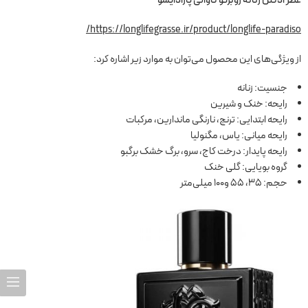
https://longlifegrasse.ir/product/longlife-paradiso/
از ویژگی‌های این محصول می‌توان به موارد زیر اشاره کرد:
جنسیت: زنانه
رایحه: خنک و شیرین
رایحه ابتدایی: ترنج، نارنگی ماندارین، مرکبات
رایحه میانی: یاس، مگنولیا
رایحه پایدار: درخت کاج، سرو، برگ خشک برگبو
گروه بویایی: گلی خنک
حجم: 35، 55 و100 میلی‌متر