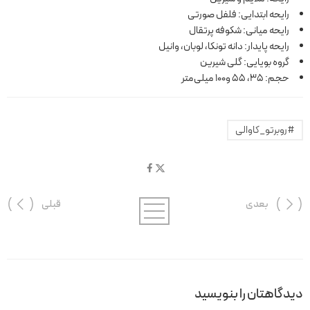
رایحه ابتدایی: فلفل صورتی
رایحه میانی: شکوفه پرتقال
رایحه پایدار: دانه تونکا، لوبان، وانیل
گروه بویایی: گلی شیرین
حجم: 35، 55 و100 میلی‌متر
#روبرتو_کاوالی
بعدی
قبلی
دیدگاهتان را بنویسید