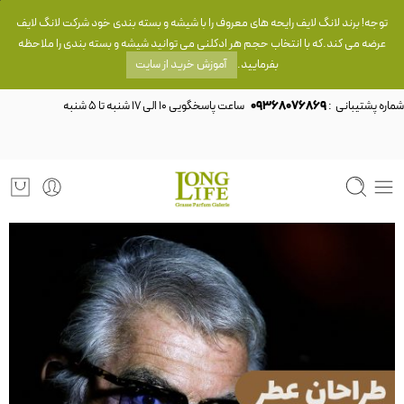
توجه! برند لانگ لایف رایحه های معروف را با شیشه و بسته بندی خود شرکت لانگ لایف
عرضه می کند.که با انتخاب حجم هر ادکلنی می توانید شیشه و بسته بندی را ملاحظه
بفرمایید.
آموزش خرید از سایت
شماره پشتیبانی :
09368076869