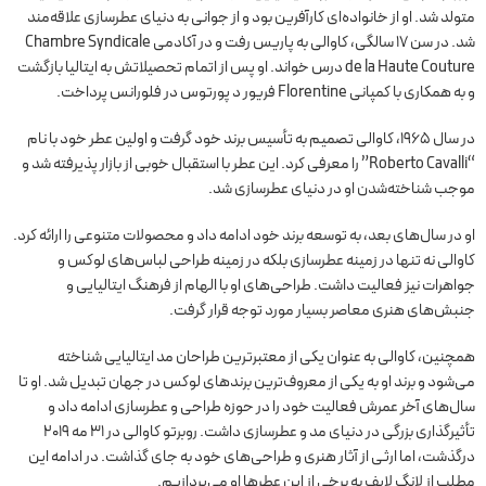
متولد شد. او از خانواده‌ای کارآفرین بود و از جوانی به دنیای عطرسازی علاقه‌مند
شد. در سن ۱۷ سالگی، کاوالی به پاریس رفت و در آکادمی Chambre Syndicale
de la Haute Couture درس خواند. او پس از اتمام تحصیلاتش به ایتالیا بازگشت
و به همکاری با کمپانی Florentine فریور د پورتوس در فلورانس پرداخت.
در سال ۱۹۶۵، کاوالی تصمیم به تأسیس برند خود گرفت و اولین عطر خود با نام
“Roberto Cavalli” را معرفی کرد. این عطر با استقبال خوبی از بازار پذیرفته شد و
موجب شناخته‌شدن او در دنیای عطرسازی شد.
او در سال‌های بعد، به توسعه برند خود ادامه داد و محصولات متنوعی را ارائه کرد.
کاوالی نه تنها در زمینه عطرسازی بلکه در زمینه طراحی لباس‌های لوکس و
جواهرات نیز فعالیت داشت. طراحی‌های او با الهام از فرهنگ ایتالیایی و
جنبش‌های هنری معاصر بسیار مورد توجه قرار گرفت.
همچنین، کاوالی به عنوان یکی از معتبرترین طراحان مد ایتالیایی شناخته
می‌شود و برند او به یکی از معروف‌ترین برندهای لوکس در جهان تبدیل شد. او تا
سال‌های آخر عمرش فعالیت خود را در حوزه طراحی و عطرسازی ادامه داد و
تأثیرگذاری بزرگی در دنیای مد و عطرسازی داشت. روبرتو کاوالی در ۳۱ مه ۲۰۱۹
درگذشت، اما ارثی از آثار هنری و طراحی‌های خود به جای گذاشت. در ادامه این
مطلب از لانگ لایف به برخی از این عطرها او می‌پردازیم.