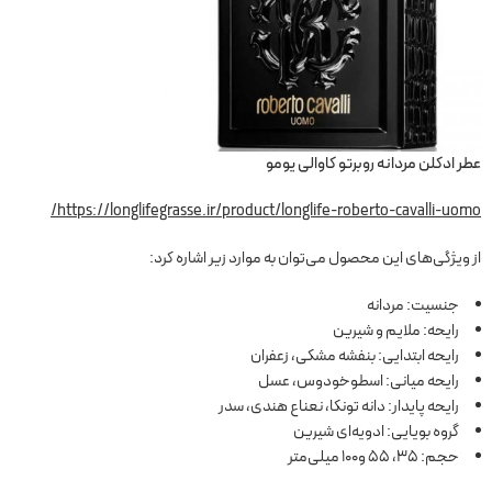
عطر ادکلن مردانه روبرتو کاوالی یومو
https://longlifegrasse.ir/product/longlife-roberto-cavalli-uomo/
از ویژگی‌های این محصول می‌توان به موارد زیر اشاره کرد:
جنسیت: مردانه
رایحه: ملایم و شیرین
رایحه ابتدایی: بنفشه مشکی، زعفران
رایحه میانی: اسطوخودوس، عسل
رایحه پایدار: دانه تونکا، نعناع هندی، سدر
گروه بویایی: ادویه‌ای شیرین
حجم: 35، 55 و100 میلی‌متر