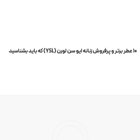
۱۰ عطر برتر و پرفروش زنانه ایو سن لورن (YSL) که باید بشناسید