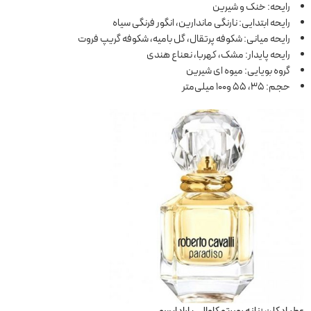
رایحه: خنک و شیرین
رایحه ابتدایی: نارنگی ماندارین، انگور فرنگی سیاه
رایحه میانی: شکوفه پرتقال، گل بامیه، شکوفه گریپ فروت
رایحه پایدار: مشک، کهربا، نعناع هندی
گروه بویایی: میوه ای شیرین
حجم: 35، 55 و100 میلی‌متر
عطر ادکلن زنانه روبرتو کاوالی پارادایسو