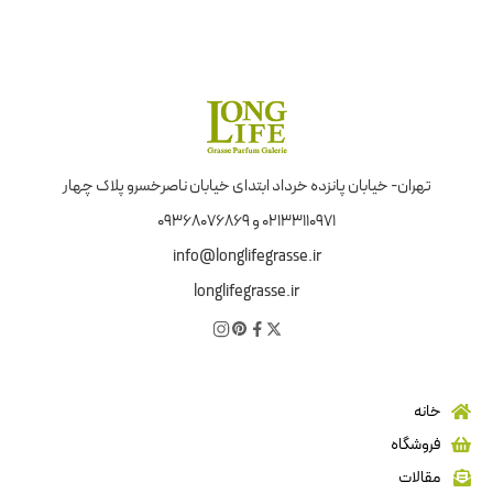
تهران- خیابان پانزده خرداد ابتدای خیابان ناصرخسرو پلاک چهار
02133110971 و 09368076869
info@longlifegrasse.ir
longlifegrasse.ir
خانه
فروشگاه
مقالات