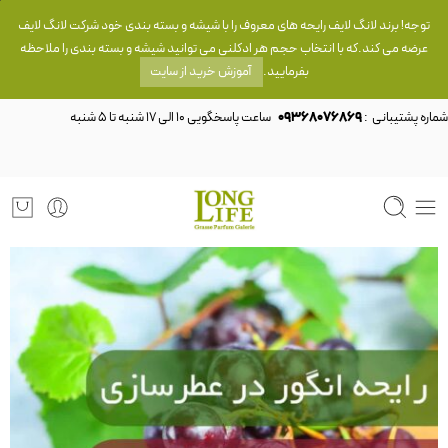
توجه! برند لانگ لایف رایحه های معروف را با شیشه و بسته بندی خود شرکت لانگ لایف
عرضه می کند.که با انتخاب حجم هر ادکلنی می توانید شیشه و بسته بندی را ملاحظه
بفرمایید.
آموزش خرید از سایت
شماره پشتیبانی :
09368076869