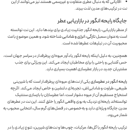
آقایانی که به دنبال عطری متفاوت و غیررسمی هستند نیز می‌توانند از این
نت در ترکیب‌های مدرن لذت ببرند.
جایگاه رایحه انگور در بازاریابی عطر
از منظر بازاریابی، رایحه انگور جذابیت زیادی برای برندها دارد. این نت توانسته
است به‌عنوان سمبل
تازگی، انرژی و شادابی
شناخته شود و همین موضوع باعث
محبوبیت آن در تبلیغات عطرها شده است.
همچنین، به دلیل اینکه رایحه انگور یادآور میوه‌ای پرطرفدار در سراسر جهان است،
حس آشنایی و راحتی را برای مخاطبان ایجاد می‌کند. این ویژگی برای جذب
مشتریان جدید در بازار عطرسازی اهمیت بسیاری دارد.
رایحه انگور در عطرسازی
یکی از نت‌های میوه‌ای پرطرفدار است که با شیرینی
طبیعی، طراوت و شادابی‌اش، تجربه‌ای دلنشین و خاص ایجاد می‌کند. اگرچه
استخراج مستقیم آن از میوه دشوار است، اما عطرسازان با بازسازی سنتتیک
توانسته‌اند رایحه‌ای نزدیک به بوی واقعی انگور را خلق کنند. این نت در عطرهای
مدرن جایگاه ویژه‌ای دارد و به‌خصوص در فصل‌های گرم سال، انتخابی محبوب به
شمار می‌رود.
ترکیب رایحه انگور با گل‌ها، مرکبات، چوب‌ها و نت‌های شیرین، تنوع زیادی را در