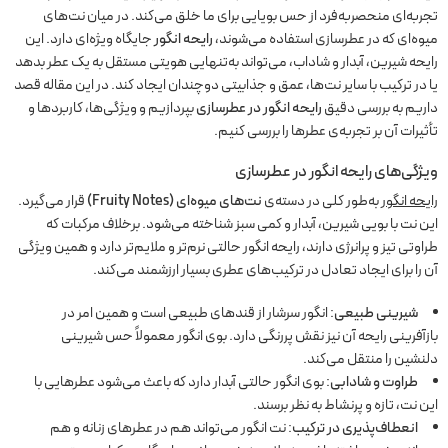
تجربه‌ای منحصر‌به‌فرد از حس بویایی برای ما خلق می‌کند. در میان نت‌های
میوه‌ای که در عطرسازی استفاده می‌شوند،
رایحه انگور
جایگاه ویژه‌ای دارد. این
رایحه شیرین، آبدار و شاداب، می‌تواند به‌تنهایی هویتی مستقل به یک عطر بدهد
یا در ترکیب با سایر نت‌ها، عمق و جذابیتی دوچندان ایجاد کند. در این مقاله قصد
داریم به بررسی دقیق
رایحه انگور در عطرسازی
بپردازیم و ویژگی‌ها، کاربردها و
تأثیرات آن بر تجربه‌ی عطرها را بررسی کنیم.
ویژگی‌های رایحه انگور در عطرسازی
رایحه انگور
به‌طور کلی در دسته‌ی
نت‌های میوه‌ای (Fruity Notes)
قرار می‌گیرد.
این نت با بویی شیرین، آبدار و کمی سبز شناخته می‌شود. برخلاف مرکبات که
طراوتی تیز و پرانرژی دارند، رایحه انگور حالتی نرم‌تر و ملایم‌تر دارد و همین ویژگی
آن را برای ایجاد تعادل در ترکیب‌های عطری بسیار ارزشمند می‌کند.
شیرینی طبیعی
: انگور سرشار از قندهای طبیعی است و همین امر در
بازآفرینی رایحه آن نیز نقش پررنگی دارد. بوی انگور معمولاً حس شیرینی
دلنشین را منتقل می‌کند.
طراوت و شادابی
: بوی انگور حالتی آبدار دارد که باعث می‌شود عطرهایی با
این نت، تازه و پرنشاط به نظر برسند.
انعطاف‌پذیری در ترکیب
: نت انگور می‌تواند هم در عطرهای زنانه و هم