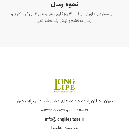
نحوه ارسال
ارسال سفارش های تهران 1 الی 3 روز کاری و شهرستان ٢ الي ٤ روز کاری و
ارسال به قشم و کیش یک هفته کاری
تهران- خیابان پانزده خرداد ابتدای خیابان ناصرخسرو پلاک چهار
02133110971 و 09368076869
info@longlifegrasse.ir
longlifegrasse.ir