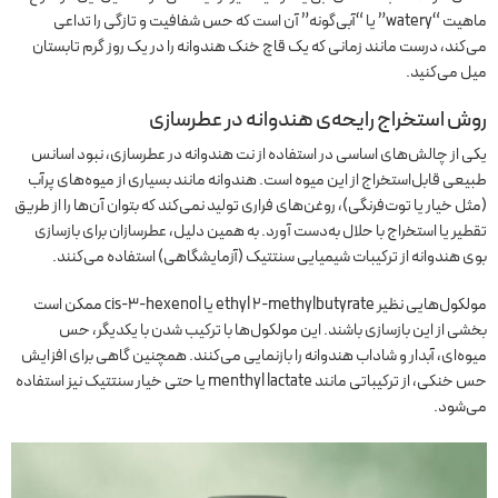
ماهیت “watery” یا “آبی‌گونه” آن است که حس شفافیت و تازگی را تداعی
می‌کند، درست مانند زمانی که یک قاچ خنک هندوانه را در یک روز گرم تابستان
میل می‌کنید.
روش استخراج رایحه‌ی هندوانه در عطرسازی
یکی از چالش‌های اساسی در استفاده از نت هندوانه در عطرسازی، نبود اسانس
طبیعی قابل‌استخراج از این میوه است. هندوانه مانند بسیاری از میوه‌های پرآب
(مثل خیار یا توت‌فرنگی)، روغن‌های فراری تولید نمی‌کند که بتوان آن‌ها را از طریق
تقطیر یا استخراج با حلال به‌دست آورد. به همین دلیل، عطرسازان برای بازسازی
بوی هندوانه از ترکیبات شیمیایی سنتتیک (آزمایشگاهی) استفاده می‌کنند.
مولکول‌هایی نظیر ethyl 2-methylbutyrate یا cis-3-hexenol ممکن است
بخشی از این بازسازی باشند. این مولکول‌ها با ترکیب شدن با یکدیگر، حس
میوه‌ای، آبدار و شاداب هندوانه را بازنمایی می‌کنند. همچنین گاهی برای افزایش
حس خنکی، از ترکیباتی مانند menthyl lactate یا حتی خیار سنتتیک نیز استفاده
می‌شود.