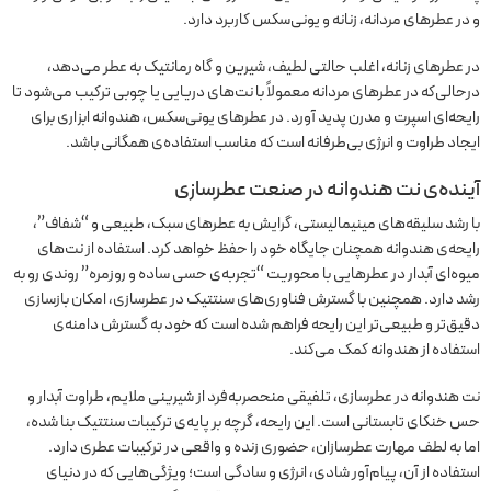
و در عطرهای مردانه، زنانه و یونی‌سکس کاربرد دارد.
در عطرهای زنانه، اغلب حالتی لطیف، شیرین و گاه رمانتیک به عطر می‌دهد،
درحالی‌که در عطرهای مردانه معمولاً با نت‌های دریایی یا چوبی ترکیب می‌شود تا
رایحه‌ای اسپرت و مدرن پدید آورد. در عطرهای یونی‌سکس، هندوانه ابزاری برای
ایجاد طراوت و انرژی بی‌طرفانه است که مناسب استفاده‌ی همگانی باشد.
آینده‌ی نت هندوانه در صنعت عطرسازی
با رشد سلیقه‌های مینیمالیستی، گرایش به عطرهای سبک، طبیعی و “شفاف”،
رایحه‌ی هندوانه همچنان جایگاه خود را حفظ خواهد کرد. استفاده از نت‌های
میوه‌ای آبدار در عطرهایی با محوریت “تجربه‌ی حسی ساده و روزمره” روندی رو به
رشد دارد. همچنین با گسترش فناوری‌های سنتتیک در عطرسازی، امکان بازسازی
دقیق‌تر و طبیعی‌تر این رایحه فراهم شده است که خود به گسترش دامنه‌ی
استفاده از هندوانه کمک می‌کند.
نت هندوانه در عطرسازی، تلفیقی منحصربه‌فرد از شیرینی ملایم، طراوت آبدار و
حس خنکای تابستانی است. این رایحه، گرچه بر پایه‌ی ترکیبات سنتتیک بنا شده،
اما به لطف مهارت عطرسازان، حضوری زنده و واقعی در ترکیبات عطری دارد.
استفاده از آن، پیام‌آور شادی، انرژی و سادگی است؛ ویژگی‌هایی که در دنیای