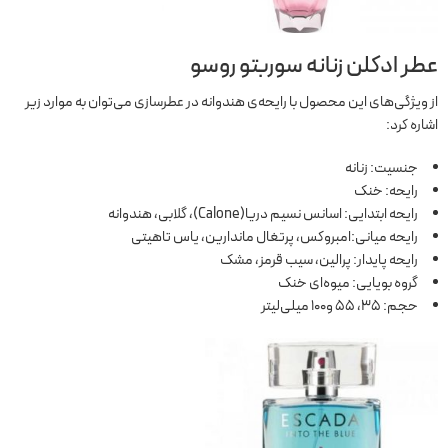
عطر ادکلن زنانه سوربتو روسو
از ویژگی‌های این محصول با رایحه‌ی هندوانه در عطرسازی می‌توان به موارد زیر
اشاره کرد:
جنسیت: زنانه
رایحه: خنک
رایحه ابتدایی: اسانس نسیم دریا(Calone)، گلابی، هندوانه
رایحه میانی:امبروکس، پرتغال ماندارین، یاس تاهیتی
رایحه پایدار: پرالین، سیب قرمز، مشک
گروه بویایی: میوه‌ای خنک
حجم: 35، 55 و100 میلی‌لیتر