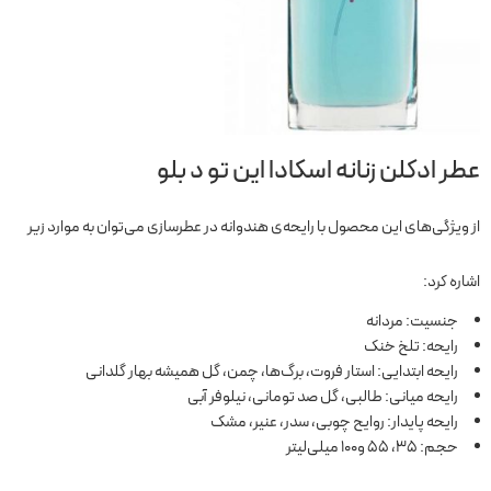
عطر ادکلن زنانه اسکادا این تو د بلو
از ویژگی‌های این محصول با رایحه‌ی هندوانه در عطرسازی می‌توان به موارد زیر
اشاره کرد:
جنسیت: مردانه
رایحه: تلخ خنک
رایحه ابتدایی: استار فروت، برگ‌ها، چمن، گل همیشه بهار گلدانی
رایحه میانی: طالبی، گل صد تومانی، نیلوفر آبی
رایحه پایدار: روایح چوبی، سدر، عنیر، مشک
حجم: 35، 55 و100 میلی‌لیتر