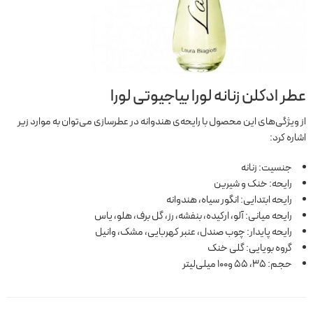
عطر ادکلن زنانه لورا بیاجیوتی لورا
از ویژگی‌های این محصول با رایحه‌ی هندوانه در عطرسازی می‌توان به موارد زیر
اشاره کرد:
جنسیت: زنانه
رایحه: خنک و شیرین
رایحه ابتدایی: انگور سیاه، هندوانه
رایحه میانی: آلو، ارکیده، بنفشه، رز، گل برف، هلو، یاس
رایحه پایدار: چوب صندل، عنبر کهربایی، مشک، وانیل
گروه بویایی: گلی خنک
حجم: 35، 55 و100 میلی‌لیتر