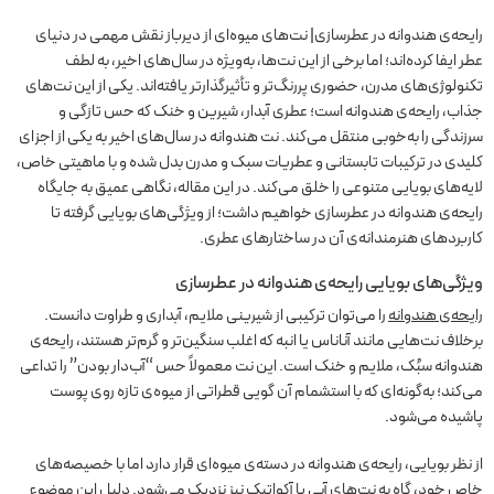
رایحه‌ی هندوانه در عطرسازی| نت‌های میوه‌ای از دیرباز نقش مهمی در دنیای
عطر ایفا کرده‌اند؛ اما برخی از این نت‌ها، به‌ویژه در سال‌های اخیر، به لطف
تکنولوژی‌های مدرن، حضوری پررنگ‌تر و تأثیرگذارتر یافته‌اند. یکی از این نت‌های
جذاب، رایحه‌ی هندوانه است؛ عطری آبدار، شیرین و خنک که حس تازگی و
سرزندگی را به‌خوبی منتقل می‌کند. نت هندوانه در سال‌های اخیر به یکی از اجزای
کلیدی در ترکیبات تابستانی و عطریات سبک و مدرن بدل شده و با ماهیتی خاص،
لایه‌های بویایی متنوعی را خلق می‌کند. در این مقاله، نگاهی عمیق به جایگاه
رایحه‌ی هندوانه در عطرسازی خواهیم داشت؛ از ویژگی‌های بویایی گرفته تا
کاربردهای هنرمندانه‌ی آن در ساختارهای عطری.
ویژگی‌های بویایی رایحه‌ی هندوانه در عطرسازی
رایحه‌ی هندوانه
را می‌توان ترکیبی از شیرینی ملایم، آبداری و طراوت دانست.
برخلاف نت‌هایی مانند آناناس یا انبه که اغلب سنگین‌تر و گرم‌تر هستند، رایحه‌ی
هندوانه سبُک، ملایم و خنک است. این نت معمولاً حس “آب‌دار بودن” را تداعی
می‌کند؛ به‌گونه‌ای که با استشمام آن گویی قطراتی از میوه‌ی تازه روی پوست
پاشیده می‌شود.
از نظر بویایی، رایحه‌ی هندوانه در دسته‌ی میوه‌ای قرار دارد اما با خصیصه‌های
خاص خود، گاه به نت‌های آبی یا آکواتیک نیز نزدیک می‌شود. دلیل این موضوع