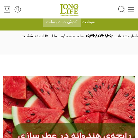
توجه! برند لانگ لایف رایحه های معروف را با شیشه و بسته بندی خود شرکت لانگ لایف
عرضه می کند.که با انتخاب حجم هر ادکلنی می توانید شیشه و بسته بندی را ملاحظه
بفرمایید.
آموزش خرید از سایت
شماره پشتیبانی :
09368076869