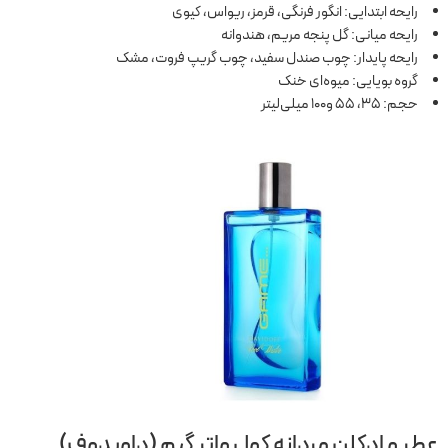
رایحه ابتدایی: انگور فرنگی، قرمز، ریواس، کیوی
رایحه میانی: گل پنجه مریم، هندوانه
رایحه پایدار: چوب صندل سفید، چوب گریپ فروت، مشک
گروه بویایی: میوه‌ای خنک
حجم: 35، 55 و100 میلی‌لیتر
عطر و ادکلن مردانه کول واتر گیم (داویدوف)