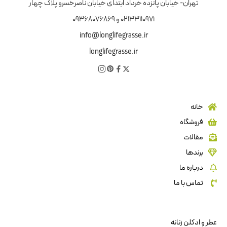
تهران- خیابان پانزده خرداد ابتدای خیابان ناصرخسرو پلاک چهار
02133110971 و 09368076869
info@longlifegrasse.ir
longlifegrasse.ir
خانه
فروشگاه
مقالات
برندها
درباره ما
تماس با ما
عطر و ادکلن زنانه