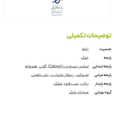
توضیحات تکمیلی
جنسیت
زنانه
رایحه
خنک
رایحه ابتدایی
اسانس نسیم دریا (Calone)
,
گلابی
,
هندوانه
رایحه میانی
امبروکس
,
پرتقال ماندارین
,
یاس تاهیتی
رایحه پایدار
پرالین
,
سیب قرمز
,
مشک
گروه بویایی
میوه ای خنک