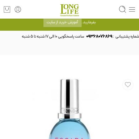
توجه! برند لانگ لایف رایحه های معروف را با شیشه و بسته بندی خود شرکت لانگ لایف
عرضه می کند.که با انتخاب حجم هر ادکلنی می توانید شیشه و بسته بندی را ملاحظه
بفرمایید.
آموزش خرید از سایت
شماره پشتیبانی :
09368076869