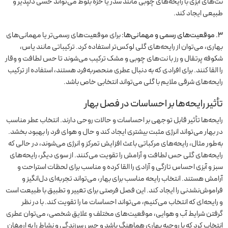
نت‌های آبزی با رایحه‌های چوبی مانند سدر یا خزه بلوط می‌تواند حسی دلپذیر و
طبیعی ایجاد کند.
۳. موقعیت‌های رسمی و مهمانی‌ها:
برای موقعیت‌های رسمی‌تر یا مهمانی‌های
بهاری، می‌توان از رایحه‌های گلی لوکس‌تر استفاده کرد. ترکیباتی مانند یاس،
شکوفه پرتقال و رز با نت‌های چوبی و مشک ترکیب می‌شوند تا حس لطافت و وقار
را القا کنند. برای افرادی که به دنبال عطری منحصربه‌فرد هستند، استفاده از ترکیب
رایحه‌های شرقی ملایم با گلی می‌تواند انتخابی خاص باشد.
تأثیر رایحه‌ها بر احساسات در فصل بهار
رایحه‌ها تأثیر قابل توجهی بر احساسات و حالات روحی دارند. انتخاب عطر مناسب
در بهار می‌تواند انرژی مثبت بیشتری ایجاد کند و حال و هوای فرد را بهبود بخشد.
به‌طور مثال، رایحه‌های مرکباتی باعث افزایش تمرکز و انرژی می‌شوند، در حالی که
رایحه‌های گلی حس لطافت و آرامش را تقویت می‌کنند. از سوی دیگر، رایحه‌های
سبز و آبزی احساس تازگی و آزادی را القا کرده و مناسب برای لحظات استراحت و
آرامش هستند. انتخاب رایحه مناسب برای بهار، می‌تواند تجربه‌ای دل‌انگیز و
فراموش‌نشدنی را ایجاد کند. این فصل فرصتی برای تغییر و تطبیق با طبیعت است
و رایحه‌ای که انتخاب می‌کنیم، می‌تواند احساسات ما را تقویت کند. با در نظر
گرفتن شرایط آب و هوایی، موقعیت‌های مختلف و علایق شخصی، می‌توان عطری
انتخاب کرد که با روحیه بهاری هماهنگ باشد و حس سرزندگی و نشاط را به ارمغان