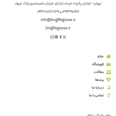
تهران- خیابان پانزده خرداد ابتدای خیابان ناصرخسرو پلاک چهار
02133110971 و 09368076869
info@longlifegrasse.ir
longlifegrasse.ir
خانه
فروشگاه
مقالات
برندها
درباره ما
تماس با ما
عطر و ادکلن زنانه