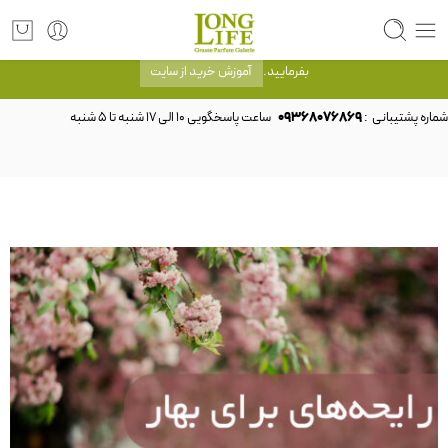
توجه! برند لانگ لایف رایحه های معروف را با شیشه و بسته بندی خود شرکت لانگ لایف
عرضه می کند.که با انتخاب حجم هر ادکلنی می توانید شیشه و بسته بندی را ملاحظه
بفرمایید.
آموزش خرید از سایت
شماره پشتیبانی :
09368076869