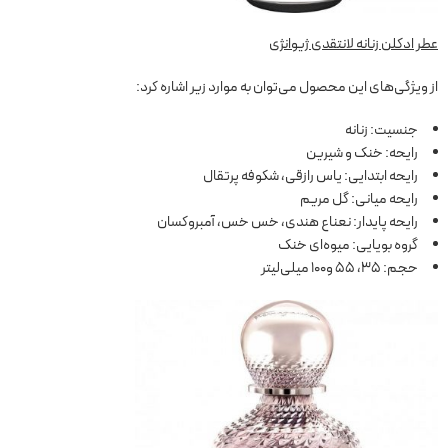
عطر ادکلن زنانه لانتقدی ژیوانژی
از ویژگی‌های این محصول می‌توان به موارد زیر اشاره کرد:
جنسیت: زنانه
رایحه: خنک و شیرین
رایحه ابتدایی: یاس رازقی، شکوفه پرتقال
رایحه میانی: گل مریم
رایحه پایدار: نعناع هندی، خس خس، آمبروکسان
گروه بویایی: میوه‌ای خنک
حجم: 35، 55 و100 میلی‌لیتر