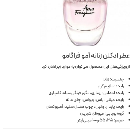
عطر ادکلن زنانه آمو فراگامو
از ویژگی‌های این محصول می‌توان به موارد زیر اشاره کرد:
جنسیت: زنانه
رایحه: ملایم گرم
رایحه ابتدایی: رزماری، انگور فرنگی سیاه، کامپاری
رایحه میانی: یاس، ریواس، چای ماته
رایحه پایدار: وانیل، چوب صندل سفید، آمبروکسان
گروه بویایی: میوه‌ای شیرین
حجم: 35، 55 و100 میلی‌لیتر