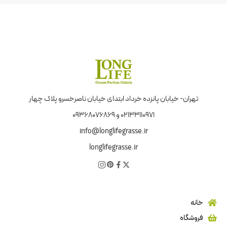
تهران- خیابان پانزده خرداد ابتدای خیابان ناصرخسرو پلاک چهار
02133110971 و 09368076869
info@longlifegrasse.ir
longlifegrasse.ir
خانه
فروشگاه