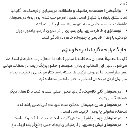
کنند.
برانگیختن احساسات رمانتیک و عاشقانه
: در بسیاری از فرهنگ‌ها، گاردنیا
نماد عشق پنهان یا اشتیاق است. همین امر موجب شده این رایحه در عطرهای
عاشقانه یا مراسم خاص مانند عروسی‌ها بسیار پرکاربرد باشد.
نوستالژی و خاطره‌سازی
: برای بسیاری از افراد، بوی گاردنیا یادآور دوران
کودکی، باغ‌های قدیمی یا چهره‌ای خاص در زندگی است.
جایگاه رایحه گاردنیا در عطرسازی
گاردنیا معمولاً به‌عنوان
نت قلب یا میانی (heart note)
در ساختار عطر استفاده
می‌شود. دلیل این انتخاب، پایداری متوسط و حضور پررنگ رایحه در لحظات میانی
عمر عطر است. اما در برخی ترکیب‌ها، بسته به ساختار مولکولی و ترکیب رایحه،
می‌توان از آن در بخش ابتدایی یا حتی پایه نیز استفاده کرد.
در
عطرهای گلی کلاسیک
، گاردنیا محور اصلی است و اغلب با گل‌های دیگر
هماهنگ می‌شود.
در
عطرهای مدرن مینیمال
، ممکن است تنها نت گلی اصلی باشد که با
نت‌های صابونی یا پودری ترکیب شده است.
در
عطرهای چوبی یا شرقی
، نقش گاردنیا ایجاد تضاد لطافت و گرماست.
در
عطرهای نیش و هنری
، از گاردنیا برای ایجاد حس واقع‌گرایانه از یک باغ