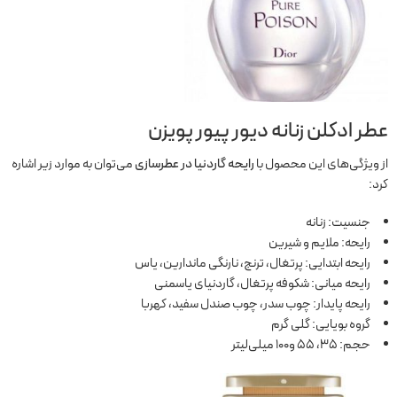
عطر ادکلن زنانه دیور پیور پویزن
از ویژگی‌های این محصول با
رایحه گاردنیا در عطرسازی
می‌توان به موارد زیر اشاره
کرد:
جنسیت: زنانه
رایحه: ملایم و شیرین
رایحه ابتدایی: پرتغال، ترنج، نارنگی ماندارین، یاس
رایحه میانی: شکوفه پرتغال، گاردنیای یاسمنی
رایحه پایدار: چوب سدر، چوب صندل سفید، کهربا
گروه بویایی: گلی گرم
حجم: 35، 55 و100 میلی‌لیتر