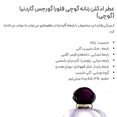
عطر ادکلن زنانه گوچی فلورا گورجس گاردنیا
(گوچی)
از ویژگی‌های این محصول با
رایحه گاردنیا در عطرسازی
می‌توان به موارد زیر اشاره
کرد:
جنسیت: زنانه
رایحه: خنک شیرین گلی
رایحه ابتدایی: دانه‌های قرمز، گلابی
رایحه میانی: پلومریا، گاردنیای یاسمنی
رایحه پایدار: شکر قهوه‌ای، نهناع هندی
گروه بویایی: گلی شیرین
حجم: 35، 55 و100 میلی‌لیتر