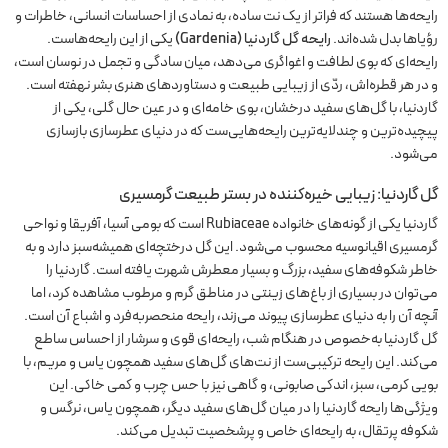
رایحه‌ها هستند که فراتر از یک نت ساده، به نمادی از احساسات انسانی، خاطرات و
رؤیاها بدل شده‌اند.
رایحه گل گاردنیا (Gardenia)
یکی از این رایحه‌هاست.
رایحه‌ای که بوی لطافت و اغواگری می‌دهد، میان سادگی و تجمل در نوسان است،
و در هر قطره‌اش، ردّی از زیبایی طبیعت و دستاوردهای هنری بشر نهفته است.
گاردنیا، با گل‌های سفید درخشان، بوی خامه‌ای و در عین حال گلی، یکی از
پیچیده‌ترین و چندلایه‌ترین رایحه‌هایی‌ست که در دنیای عطرسازی بازسازی
می‌شود.
گل گاردنیا: زیبایی خیره‌کننده در بستر طبیعت گرمسیری
گاردنیا یکی از گونه‌های خانواده Rubiaceae است که بومی آسیا، آفریقا و نواحی
گرمسیری اقیانوسیه محسوب می‌شود. این گل درختچه‌ای همیشه‌سبز دارد و به
خاطر شکوفه‌های سفید، بزرگ و بسیار معطرش شهرت یافته است. گاردنیا را
می‌توان در بسیاری از باغ‌های زینتی در مناطق گرم و مرطوب مشاهده کرد، اما
آنچه آن را به دنیای عطرسازی پیوند می‌زند، رایحه منحصربه‌فرد و اشباع آن است.
گل گاردنیا به‌خصوص در هنگام شب، رایحه‌ای قوی و سرشار از احساس ساطع
می‌کند. این رایحه ترکیبی‌ست از نت‌های گل‌های سفید همچون یاس و مریم، با
بویی کرمی، سبز، اندکی صابونی، و گاهی نیز با حس چرب و کمی خاکی. این
ویژگی‌ها رایحه گاردنیا را در میان گل‌های سفید دیگر، همچون یاس، نرگس و
شکوفه پرتقال، به رایحه‌ای خاص و پرشخصیت تبدیل می‌کند.