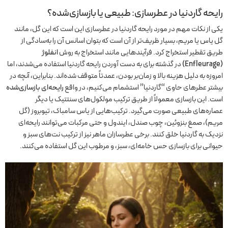
رایحه گاردنیا در عطرسازی: طبیعی یا بازسازی‌شده؟
یکی از نکات مهم در مورد رایحه گاردنیا در عطرسازی این است که این گل، مانند
گل یاس یا مریم، بسیار ظریف‌تر از آن است که بتوان اسانس آن را به‌سادگی از
طریق تقطیر استخراج کرد. فرآیندهایی مانند استخراج به روش
انفلوژ
(Enfleurage)
در گذشته برای به دست آوردن رایحه گاردنیا استفاده می‌شدند، اما
امروزه به دلیل هزینه بالا و زمان‌بر بودن، عمدتاً متوقف شده‌اند. بنابراین، آنچه در
بیشتر عطرهای حاوی “گاردنیا” استشمام می‌کنیم، در واقع
رایحه‌ای بازسازی‌شده
است. این بازسازی معمولاً از طریق ترکیب مولکول‌های سنتتیک یا دیگر
عصاره‌های طبیعی صورت می‌گیرد. ترکیب‌هایی از یاس سامباک، تیوبروز (گل
مریم)، صمغ بنزوئین، چوب صندل، ایندول و حتی مرکبات می‌توانند رایحه‌ای
نزدیک به گاردنیا خلق کنند. برخی عطرسازان ماهر نیز از ترکیب نت‌های سبز و
حیوانی برای بازسازی حس خامه‌ای، سبز، و مرطوب این گل استفاده می‌کنند.