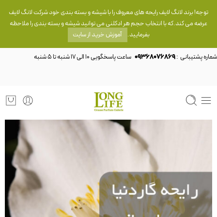
توجه! برند لانگ لایف رایحه های معروف را با شیشه و بسته بندی خود شرکت لانگ لایف
عرضه می کند.که با انتخاب حجم هر ادکلنی می توانید شیشه و بسته بندی را ملاحظه
بفرمایید.
آموزش خرید از سایت
شماره پشتیبانی :
09368076869