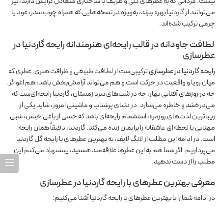
نیست. مردانی که به عطرهای گلی و ظریف با ساختاری متعادل گرایش دارند، نیز
می‌توانند از گاردنیا بهره ببرند، به‌ویژه در نسخه‌هایی که همراه چوب سدر، عود یا
چرمی ترکیب شده‌اند.
لطافت جاودانه در قالب رایحه‌ای هنرمندانه رایحه گاردنیا در
عطرسازی
رایحه گاردنیا در عطرسازی
ترکیبی‌ست از لطافت طبیعی و ظرافت هنری. عطری که
میان رویا و واقعیت در حرکت است و هم می‌تواند آرامش‌بخش باشد، هم اغواگر.
چه در روزهای آفتابی بهار، چه در شب‌های سرد زمستان، گاردنیا رایحه‌ای‌ست که
می‌درخشد و خاطره می‌سازد. در دنیای پرشتاب و ماشینی امروز، شاید یکی از
زیباترین لذت‌های روزمره، استشمام رایحه‌ای باشد که حسی از باغی خیس، شبی
مهتابی یا لحظه‌ای عاشقانه را برایمان زنده می‌کند. گاردنیا، دقیقاً همان رایحه
است. در ادامه این مطلب از لانگ لایف، به بهترین عطرهای با رایحه گل گاردنیا
می‌پردازیم. اگر شما هم به این عطرها علاقه‌مند هستید، پیشنهاد می‌کنم این
مطلب را از دست ندهید.
معرفی بهترین عطرهای با
رایحه گاردنیا در عطرسازی
در ادامه شما را با بهترین عطرهای با رایحه گاردنیا آشنا می‌کنیم: