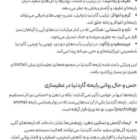
لطیف و رمانتیک
: در ترکیب با مشک، پودرها یا گل‌های سفید دیگر،
رایحه‌ای لطیف و آرامش‌بخش به عطر می‌دهد.
گرم و اغواگر
: ترکیب گاردنیا با وانیل، عنبر و چوب‌های شرقی می‌تواند
رایحه‌ای اغواگر و زنانه خلق کند.
تازه و تابستانی
: هنگامی که در کنار مرکبات، نت‌های آبی یا گیاهان سبز
قرار می‌گیرد، به عطری سرزنده و خنک تبدیل می‌شود.
غیرمنتظره و رازآلود
: در ترکیب با نت‌های دودی، چوبی یا چرمی، گاردنیا
شخصیتی غیرکلیشه‌ای و حتی مردانه پیدا می‌کند.
این ویژگی باعث شده رایحه گاردنیا در مجموعه‌های عطرسازی نیش (niche) و
هنری نیز بسیار پرکاربرد باشد.
حس و حال روانی رایحه گاردنیا در عطرسازی
رایحه‌ها تنها بر حواس تأثیر نمی‌گذارند؛ بلکه بر ذهن و احساس نیز اثر مستقیم
دارند. رایحه گاردنیا یکی از آن نت‌هایی‌ست که در روان‌شناسی رایحه (aroma
psychology) مورد توجه ویژه قرار گرفته است.
ایجاد آرامش و تسکین ذهن
: پژوهش‌ها نشان داده‌اند که رایحه‌های گلی،
به‌ویژه گل‌های سفید مانند گاردنیا، می‌توانند فعالیت سیستم عصبی
پاراسمپاتیک را افزایش دهند و به کاهش استرس، اضطراب و فشار روانی کمک