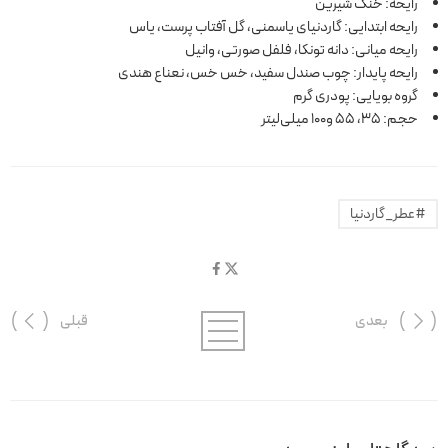
رایحه: خنک شیرین
رایحه ابتدایی: گاردنیای یاسمنی، گل آفتاب پرست، یاس
رایحه میانی: دانه تونکا، فلفل صورتی، وانیل
رایحه پایدار: چوب صندل سفید، خس خس، نعناع هندی
گروه بویایی: پودری گرم
حجم: 35، 55 و100 میلی‌لیتر
#عطر_گاردنیا
بعدی
قبلی