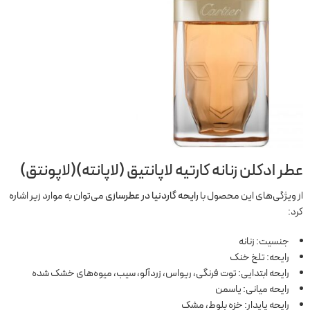
عطر ادکلن زنانه کارتیه لاپانتیق (لاپانته)(لاپونتق)
از ویژگی‌های این محصول با
رایحه گاردنیا در عطرسازی
می‌توان به موارد زیر اشاره
کرد:
جنسیت: زنانه
رایحه: تلخ خنک
رایحه ابتدایی: توت فرنگی، ریواس، زردآلو، سیب، میوه‌های خشک شده
رایحه میانی: یاسمن
رایحه پایدار: خزه بلوط، مشک