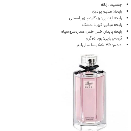
جنسیت: زنانه
رایحه: ملایم پودری
رایحه ابتدایی: رز، گاردنیای یاسمنی
رایحه میانی: کهربا، مشک
رایحه پایدار: خس خس، سدر، سرو سیاه
گروه بویایی: پودری گرم
حجم: 35، 55 و100 میلی‌لیتر