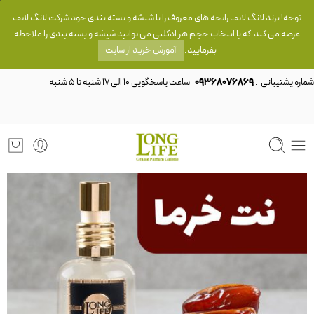
توجه! برند لانگ لایف رایحه های معروف را با شیشه و بسته بندی خود شرکت لانگ لایف
عرضه می کند.که با انتخاب حجم هر ادکلنی می توانید شیشه و بسته بندی را ملاحظه
بفرمایید.
آموزش خرید از سایت
شماره پشتیبانی :
09368076869