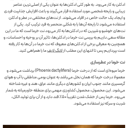
ادکلن به کار می‌رود. به طور کلی ادکلن‌ها به عنوان یکی از اصلی‌ترین عناصر
زیبایی و رایحه شخصی مورد استفاده قرار می‌گیرند و باعث افزایش جذابیت فردی
و ایجاد یک حالت خاص در افراد می‌شوند. از نت‌های مختلفی در عطر و ادکلن‌
استفاده می‌شود تا رایحه آن‌ها را به شکلی منحصر به فرد ترکیب کرد. یکی از
نت‌های خوشبو و شیرین که در ادکلن‌ها به کار می‌رود نت خرما است که ما در این
مقاله سعی داریم به بررسی نت خرما در ادکلن‌ها، تاثیر آن بر روحیه و احساسات، و
همچنین به معرفی برخی از ادکلن‌های معروف که نت خرما در آن‌ها به کار رفته
است بپردازیم پس تا انتهای این مطلب از
لانگ لایف
ما را همراهی کنید.
نت خرما در عطرسازی
خرما میوه‌ای است که از درخت خرما (Phoenix dactylifera) برداشت می‌شود و
معمولا درخت خرما که همان نخل می‌باشد به عنوان بومی مناطقی با آب و هوای
گرمسیری مانند جنوب ایران و کشورهای دیگری مانند عراق، هند و غیره شناخته
می‌شود. این محصول، محصول کشاورزی مهمی برای منطقه خاورمیانه به شمار
می‌رود.خرما پس از خشک شدن تقریباً 50٪ قند دارد و از آن برای تولید الکل،
شربت و سرکه نیز استفاده می‌شود.