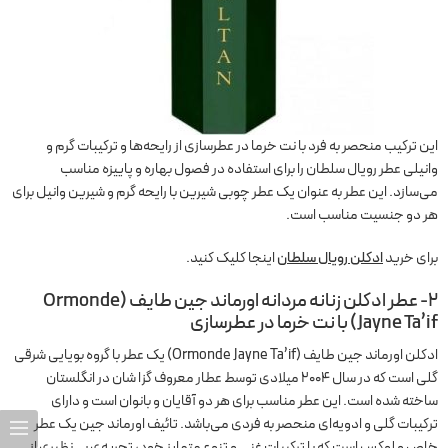
این ترکیب منحصر به فرد با نت خرما در عطرسازی از رایحه‌ها و ترکیبات گرم و
وانیلی عطر رویال سلطان را برای استفاده در فصول بهاره و پاییزه مناسب
می‌سازد. این عطر به عنوان یک عطر چوبی شیرین با رایحه گرم و شیرین وانیل برای
هر دو جنسیت مناسب است.
برای خرید
ادکلن رویال سلطان
اینجا کلیک کنید.
۲- عطر ادکلن زنانه مردانه اورماند جین طایف (Ormonde
Jayne Ta’if) با نت خرما در عطرسازی
ادکلن اورماند جین طایف (Ormonde Jayne Ta’if) یک عطر با گروه بویایی شرقی
گلی است که در سال 2004 میلادی توسط عطار معروف گزا شان در انگلستان
ساخته شده است. این عطر مناسب برای هر دو آقایان و بانوان است و دارای
ترکیبات گلی و ادویه‌ای منحصر به فردی می‌باشد. تائیف اورماند جین یک عطر
خاص و لوکس است که با ترکیبات غنی و تنوع متمایز خود، تجربه‌ی بی‌نظیری از