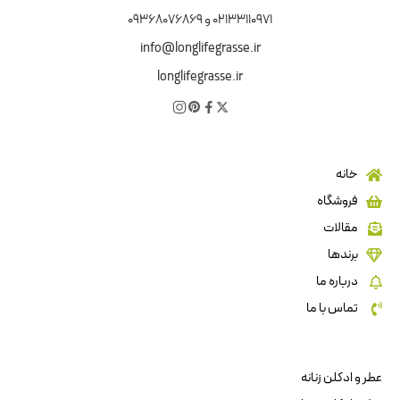
02133110971 و 09368076869
info@longlifegrasse.ir
longlifegrasse.ir
خانه
فروشگاه
مقالات
برندها
درباره ما
تماس با ما
عطر و ادکلن زنانه