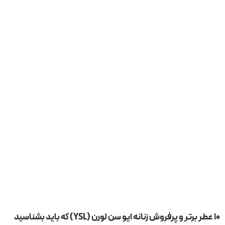
۱۰ عطر برتر و پرفروش زنانه ایو سن لورن (YSL) که باید بشناسید