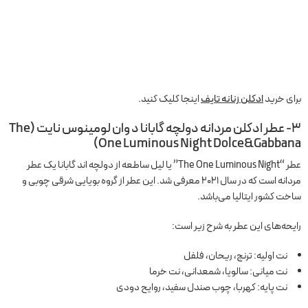
برای خرید
ادکلن زنانه تایف
اینجا کلیک کنید.
۳- عطر ادکلن مردانه دولچه گابانا د وان لومینوس نایت (The
One Luminous Night Dolce&Gabbana)
عطر “The One Luminous Night” یا لیل ساطعه از دولچه اند گابانا یک عطر
مردانه است که در سال 2021 معرفی شد. این عطر از گروه بویایی شرقی چوبی و
ساخت کشور ایتالیا می‌باشد.
رایحه‌های این عطر به شرح زیر است:
نت اولیه: ترنج، ریحان، فلفل
نت میانی: سالویا، شمعدانی، نت خرما
نت پایه: کهربا، چوب صندل سفید، روایح دودی