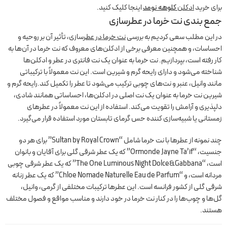
برای خرید
ادکلن
کلوهه نومد
اینجا کلیک کنید.
جمع بندی نت خرما در عطرسازی
در این مطلب سعی کردیم به بررسی
نت خرما در عطر
سازی، تأثیر آن بر روحیه و
احساسات، و همچنین معرفی برخی از ادکلن‌های معروف که نت خرما در آن‌ها به
کار رفته است، بپردازیم. نت خرما به عنوان یک نت فانتری در عطر و ادکلن‌ها
شناخته می‌شود و دارای رایحه گرم و شیرین است. این نت معمولاً با ترکیباتی
مانند وانیل، عنبر و نت‌های چوبی ترکیب می‌شود تا عطر را تکمیل کند.رایحه گرم و
شیرین نت خرما به عنوان یک نت اصلی در ادکلن‌ها، احساساتی همانند شادی،
دلپذیری و آرامش را تقویت می‌کند. استفاده از این نت معمولاً در عطرهای
زمستانی یا شبیه‌سازی کننده حس گرمای تابستان مورد استفاده قرار می‌گیرد.
چند نمونه از عطرها با نت خرما شامل “Sultan by Royal Crown” برای هر دو
جنسیت، “Ormonde Jayne Ta’if” که یک عطر شرقی گلی برای آقایان و بانوان
است، “The One Luminous Night Dolce&Gabbana” که یک عطر شرقی چوبی
مردانه است، و “Chloe Nomade Naturelle Eau de Parfum” که یک عطر زنانه
شرقی گلی از کشور فرانسه است. این عطرها ترکیبات مختلفی از گرمی، وانیل،
گل‌ها و چوب‌ها را در کنار نت خرما در خود دارند و مناسب مواقع و فصول مختلف
هستند.