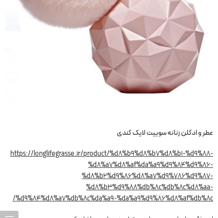
عطر و ادکلن زنانه سوییت لایک کندی
https://longlifegrasse.ir/product/%d8%b9%d8%b7%d8%b1-%d9%88-
%d8%a7%d8%af%da%a9%d9%84%d9%86-
%d8%b2%d9%86%d8%a7%d9%۷86%d9%87-
%d8%b3%d9%88%db%8c%db%8c%d8%aa-
%d9%84%d8%a7%db%8c%da%a9-%da%a9%d9%86%d8%af%db%8c/