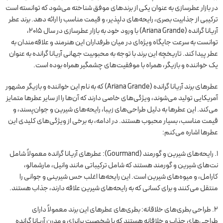
در بازار عطرسازی به عنوان یکی از برندهای موفق شناخته می‌شود که توانسته است
ترکیبی از جذابیت بصری، رایحه‌های دلپذیر، و قیمت مناسب را ارائه دهد. برند عطر
آریانا گرانده (Ariana Grande) با ورود خود به بازار عطرسازی در سال 2015،
توانست به سرعت جایگاه ویژه‌ای در میان طرفداران این هنرمند و علاقه‌مندان به
عطر پیدا کند. تاریخچه این برند با توجه به محبوبیت جهانی آریانا گرانده به عنوان
یک خواننده و بازیگر، همراه با موفقیت‌های چشمگیر همراه بوده است.
عطرهای برند آریانا گرانده (Ariana Grande) که به نام این خواننده و بازیگر مشهور
آمریکایی تولید می‌شوند، ویژگی‌های خاصی دارند که آن‌ها را از سایر عطرها متمایز
می‌کند. این عطرها به دلیل طراحی‌های زیبا، رایحه‌های شیرین و جوان‌پسند، و
قیمت مناسب، بسیار محبوب هستند. در ادامه، به برخی از ویژگی‌های کلیدی این
عطرها اشاره می‌کنم:
1. رایحه‌های شیرین و گورمند (Gourmand): عطرهای آریانا گرانده معمولاً شامل
نت‌های شیرین و گورمند هستند که شامل ترکیباتی مانند وانیل، مارشمالو،
کارامل، و میوه‌های شیرین است. این رایحه‌ها اغلب حس شیرینی و جوانی را
منتقل می‌کنند و برای کسانی که به رایحه‌های شیرین علاقه دارند، جذاب هستند.
2. طراحی بطری‌های خلاقانه: بطری‌های عطرهای این برند معمولاً دارای
طراحی‌های جذاب و خلاقانه هستند که با شخصیت پرانرژی و مدرن آریانا گرانده