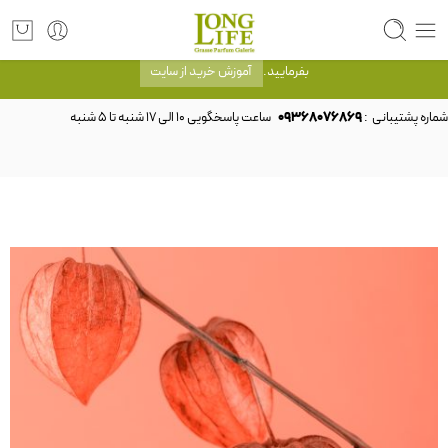
توجه! برند لانگ لایف رایحه های معروف را با شیشه و بسته بندی خود شرکت لانگ لایف
عرضه می کند.که با انتخاب حجم هر ادکلنی می توانید شیشه و بسته بندی را ملاحظه
بفرمایید.
آموزش خرید از سایت
شماره پشتیبانی :
09368076869