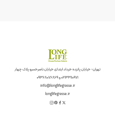
تهران- خیابان پانزده خرداد ابتدای خیابان ناصرخسرو پلاک چهار
02133110971 و 09368076869
info@longlifegrasse.ir
longlifegrasse.ir