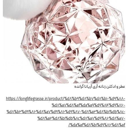
عطر و ادکلن زنانه آری آریانا گرانده
https://longlifegrasse.ir/product/%d8%b9%d8%b7%d8%b1-%d9%88-
%d8%a7%d8%af%da%a9%d9%84%d9%86-
%d8%b2%d9%86%d8%a7%d9%86%d9%87-%d8%a2%d8%b1%db%8c-
%d8%a2%d8%b1%db%8c%d8%a7%d9%86%d8%a7-
%da%af%d8%b1%d9%86%d8%af/