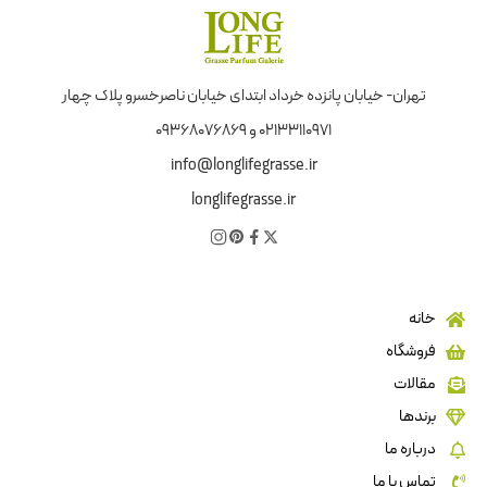
تهران- خیابان پانزده خرداد ابتدای خیابان ناصرخسرو پلاک چهار
02133110971 و 09368076869
info@longlifegrasse.ir
longlifegrasse.ir
خانه
فروشگاه
مقالات
برندها
درباره ما
تماس با ما