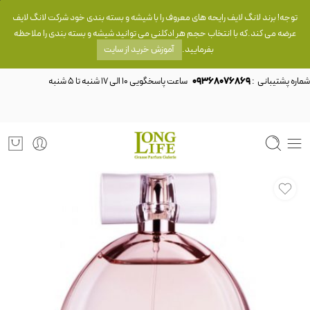
توجه! برند لانگ لایف رایحه های معروف را با شیشه و بسته بندی خود شرکت لانگ لایف
عرضه می کند.که با انتخاب حجم هر ادکلنی می توانید شیشه و بسته بندی را ملاحظه
بفرمایید.
آموزش خرید از سایت
شماره پشتیبانی :
09368076869