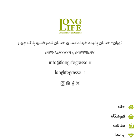
تهران- خیابان پانزده خرداد ابتدای خیابان ناصرخسرو پلاک چهار
02133110971 و 09368076869
info@longlifegrasse.ir
longlifegrasse.ir
خانه
فروشگاه
مقالات
برندها