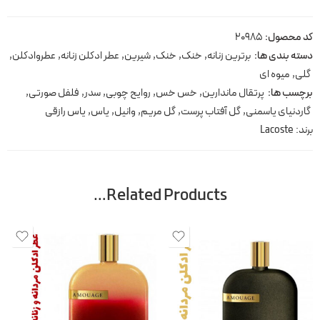
کد محصول:
20985
دسته بندی ها:
برترین زنانه
,
خنک
,
خنک
,
شیرین
,
عطر ادکلن زنانه
,
عطروادکلن
,
گلی
,
میوه ای
برچسب ها:
پرتقال ماندارین
,
خس خس
,
روایح چوبی
,
سدر
,
فلفل صورتی
,
گاردنیای یاسمنی
,
گل آفتاب پرست
,
گل مریم
,
وانیل
,
یاس
,
یاس رازقی
برند:
Lacoste
Related Products…