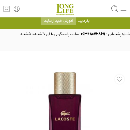
توجه! برند لانگ لایف رایحه های معروف را با شیشه و بسته بندی خود شرکت لانگ لایف
عرضه می کند.که با انتخاب حجم هر ادکلنی می توانید شیشه و بسته بندی را ملاحظه
بفرمایید.
آموزش خرید از سایت
شماره پشتیبانی :
09368076869