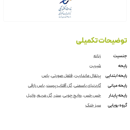
توضیحات تکمیلی
جنسیت
زنانه
رایحه
شیرین
رایحه ابتدایی
پرتقال ماندارین
,
فلفل صورتی
,
یاس
رایحه میانی
گاردنیای یاسمنی
,
گل آفتاب پرست
,
یاس رازقی
رایحه پایدار
خس خس
,
روایح چوبی
,
سدر
,
گل مریم
,
وانیل
گروه بویایی
سبز خنک