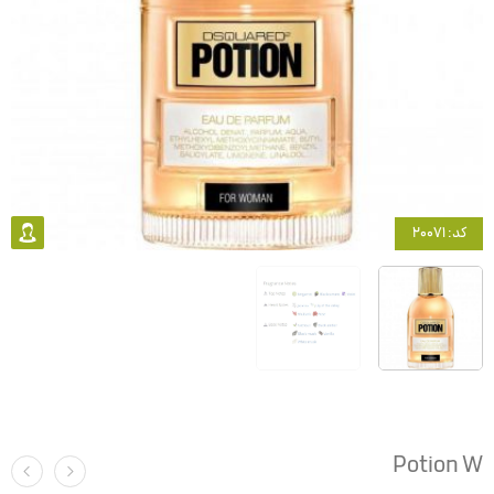
کد: 20071
Potion W