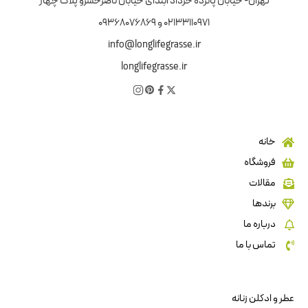
تهران- خیابان پانزده خرداد ابتدای خیابان ناصرخسرو پلاک چهار
02133110971 و 09368076869
info@longlifegrasse.ir
longlifegrasse.ir
خانه
فروشگاه
مقالات
برندها
درباره ما
تماس با ما
عطر و ادکلن زنانه