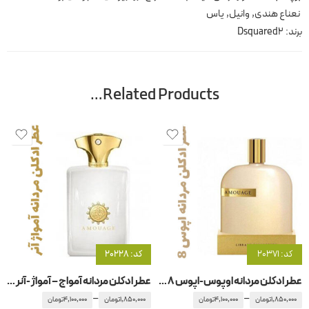
نعناع هندی
,
وانیل
,
یاس
برند:
Dsquared2
Related Products…
کد: 20371
کد: 20228
عطر ادکلن مردانه اوپوس-اپوس 8 آمواج – آمواژ اوپوس
عطر ادکلن مردانه آمواج – آمواژ -آنر – هانر
–
–
1,850,000
تومان
4,100,000
تومان
1,850,000
تومان
4,100,000
تومان