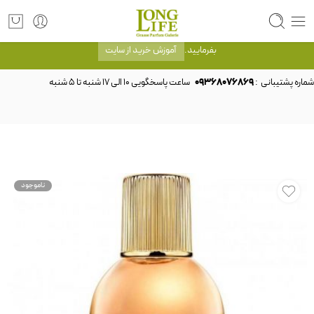
توجه! برند لانگ لایف رایحه های معروف را با شیشه و بسته بندی خود شرکت لانگ لایف
عرضه می کند.که با انتخاب حجم هر ادکلنی می توانید شیشه و بسته بندی را ملاحظه
بفرمایید.
آموزش خرید از سایت
شماره پشتیبانی :
09368076869
ناموجود