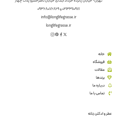
تهران- خیابان پانزده خرداد ابتدای خیابان ناصرخسرو پلاک چهار
02133110971 و 09368076869
info@longlifegrasse.ir
longlifegrasse.ir
خانه
فروشگاه
مقالات
برندها
درباره ما
تماس با ما
عطر و ادکلن زنانه