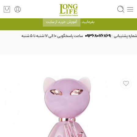
توجه! برند لانگ لایف رایحه های معروف را با شیشه و بسته بندی خود شرکت لانگ لایف
عرضه می کند.که با انتخاب حجم هر ادکلنی می توانید شیشه و بسته بندی را ملاحظه
بفرمایید.
آموزش خرید از سایت
شماره پشتیبانی :
09368076869