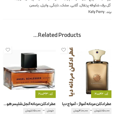
گل برف، شکوفه پرتقال
,
گلابی
,
مشک
,
نارنگی
,
وانیل
,
یاسمن
برند:
Katy Perry
Related Products…
کد: 20042
کد: 20033
عطر ادکلن مردانه آمواژ – آمواج دیا
عطر ادکلن مردانه آنجل شلیسر هوم اورینتال ادیشن
–
–
1,850,000
تومان
4,100,000
تومان
0
تومان
1,750,000
تومان