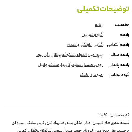
توضیحات تکمیلی
جنسیت
زنانه
رایحه
گرم و شیرین
رایحه ابتدایی
گلابی
,
نارنگی
,
یاسمن
رایحه میانی
پیچ امین الدوله
,
شکوفه پرتقال
,
گل برف
رایحه پایدار
چوب صندل سفید
,
کهربا
,
مشک
,
وانیل
گروه بویایی
میوه ای خنک
کد محصول:
20241
دسته بندی ها:
شیرین
,
عطر ادکلن زنانه
,
عطروادکلن
,
گرم
,
مشک
,
میوه ای
برچسب ها:
پیچ امین الدوله
,
چوب صندل سفید
,
شکوفه پرتقال
,
کهربا
,