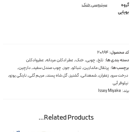
گروه
سیتروسی خنک
بویایی
کد محصول:
20894
دسته بندی ها:
تلخ
,
چوبی
,
خنک
,
عطر ادکلن مردانه
,
عطروادکلن
برچسب ها:
پرتقال ماندارین
,
تنباکو
,
جوز
,
چوب صندل سفید
,
دارچین
,
درخت سرو
,
زعفران
,
شمعدانی
,
گشنیز
,
گل شاه پسند
,
مریم گلی
,
نارنگی یوزو
,
نیلوفر آبی
برند:
Issey Miyake
Related Products…