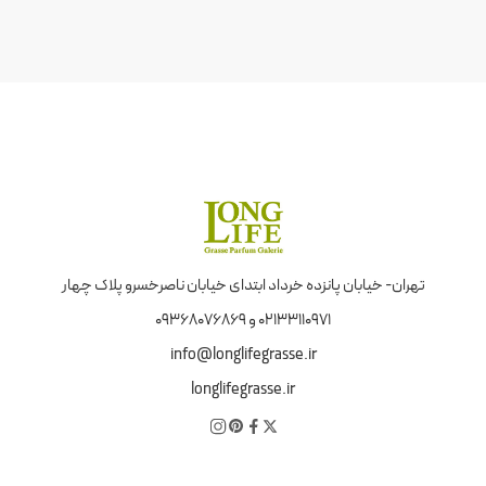
تهران- خیابان پانزده خرداد ابتدای خیابان ناصرخسرو پلاک چهار
02133110971 و 09368076869
info@longlifegrasse.ir
longlifegrasse.ir