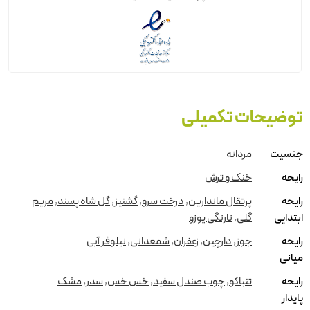
توضیحات تکمیلی
جنسیت
مردانه
رایحه
خنک و ترش
رایحه
پرتقال ماندارین
,
درخت سرو
,
گشنیز
,
گل شاه پسند
,
مریم
ابتدایی
گلی
,
نارنگی یوزو
رایحه
جوز
,
دارچین
,
زعفران
,
شمعدانی
,
نیلوفر آبی
میانی
رایحه
تنباکو
,
چوب صندل سفید
,
خس خس
,
سدر
,
مشک
پایدار