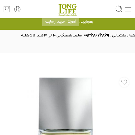
توجه! برند لانگ لایف رایحه های معروف را با شیشه و بسته بندی خود شرکت لانگ لایف
عرضه می کند.که با انتخاب حجم هر ادکلنی می توانید شیشه و بسته بندی را ملاحظه
بفرمایید.
آموزش خرید از سایت
شماره پشتیبانی :
09368076869