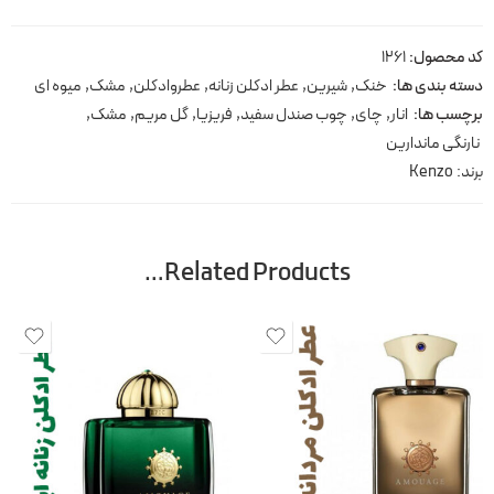
کد محصول:
1261
دسته بندی ها:
خنک
,
شیرین
,
عطر ادکلن زنانه
,
عطروادکلن
,
مشک
,
میوه ای
برچسب ها:
انار
,
چای
,
چوب صندل سفید
,
فریزیا
,
گل مریم
,
مشک
,
نارنگی ماندارین
برند:
Kenzo
Related Products…