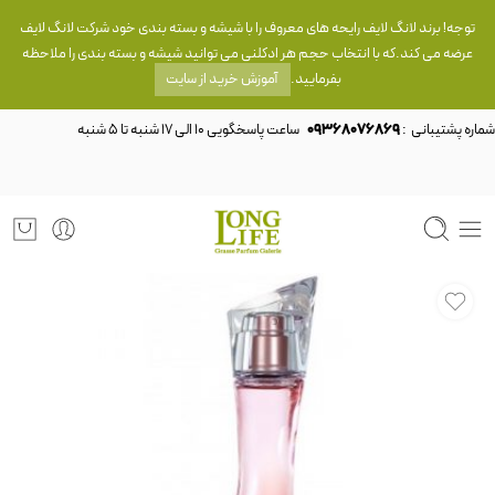
توجه! برند لانگ لایف رایحه های معروف را با شیشه و بسته بندی خود شرکت لانگ لایف
عرضه می کند.که با انتخاب حجم هر ادکلنی می توانید شیشه و بسته بندی را ملاحظه
بفرمایید.
آموزش خرید از سایت
شماره پشتیبانی :
09368076869