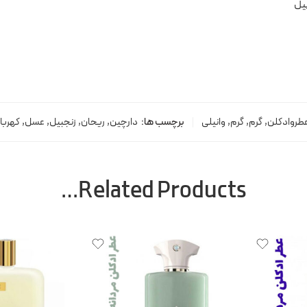
یل
طروادکلن
,
گرم
,
گرم
,
وانیلی
برچسب ها:
دارچین
,
ریحان
,
زنجبیل
,
عسل
,
کهربا
Related Products…