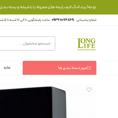
توجه! برند لانگ لایف رایحه های معروف را با شیشه و بسته بند
شماره پشتیبانی :
09368076869
خانه
مرور دسته بندی ها