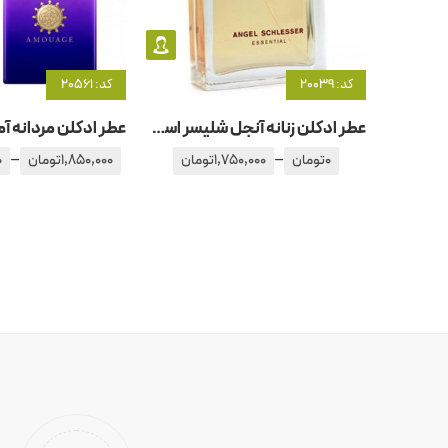
کد: 20039
کد: 20561
عطر ادکلن زنانه آنجل شلیسر اسنشیال
–
–
0
تومان
1,750,000
تومان
1,850,000
تومان
0