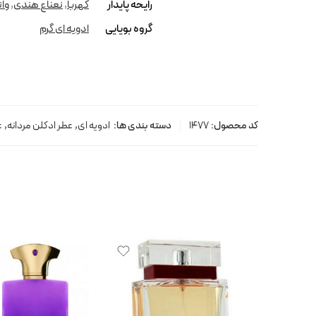
رایحه پایدار
کهربا
,
نعناع هندی
,
وان
گروه بویایی
ادویه ای گرم
کد محصول:
1477
دسته بندی ها:
ادویه ای
,
عطر ادکلن مردانه
,
ع