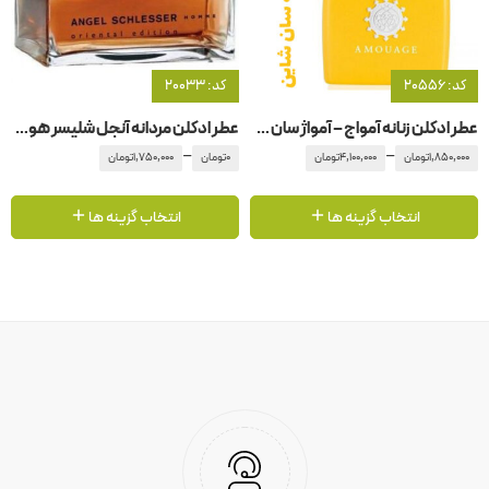
کد: 20556
کد: 20033
عطر ادکلن زنانه آمواج – آمواژ سان شاین
عطر ادکلن مردانه آنجل شلیسر هوم اورینتال ادیشن
–
–
1,850,000
تومان
4,100,000
تومان
0
تومان
1,750,000
تومان
انتخاب گزینه ها
انتخاب گزینه ها