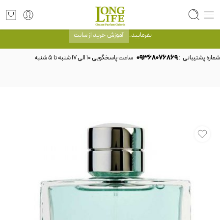
توجه! برند لانگ لایف رایحه های معروف را با شیشه و بسته بندی خود شرکت لانگ لایف
عرضه می کند.که با انتخاب حجم هر ادکلنی می توانید شیشه و بسته بندی را ملاحظه
بفرمایید.
آموزش خرید از سایت
شماره پشتیبانی :
09368076869