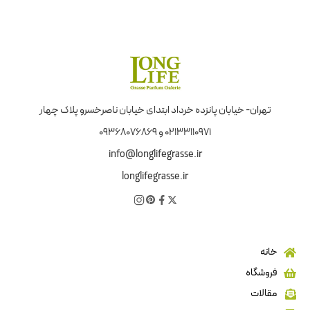
تهران- خیابان پانزده خرداد ابتدای خیابان ناصرخسرو پلاک چهار
02133110971 و 09368076869
info@longlifegrasse.ir
longlifegrasse.ir
خانه
فروشگاه
مقالات