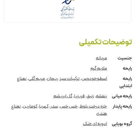
توضیحات تکمیلی
جنسیت
مردانه
رایحه
ملایم گرم
رایحه
اسطوخودوس
,
ترکیبات سبز
,
ریحان
,
مریم گلی
,
نعناع
ابتدایی
رایحه میانی
بنفشه
,
زنبق
,
فریزیا
,
گل ابریشم
رایحه پایدار
خزه درخت بلوط
,
خس خس
,
سدر
,
کهربا
,
کومارین
,
نعناع
هندی
گروه بویایی
ادویه ای خنک