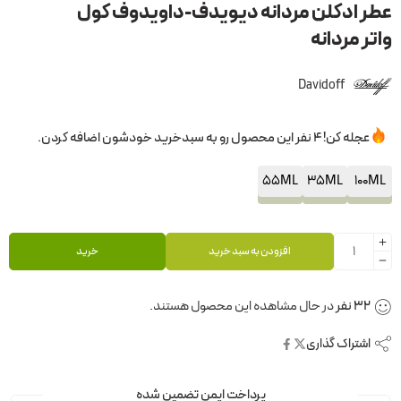
عطر ادکلن مردانه دیویدف-داویدوف کول
واتر مردانه
Davidoff
عجله کن! 4 نفر این محصول رو به سبدخرید خودشون اضافه کردن.
55ML
35ML
100ML
افزودن به سبد خرید
خرید
32
نفر
در حال مشاهده این محصول هستند.
اشتراک گذاری
پرداخت ایمن تضمین شده