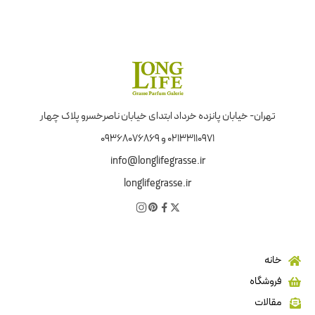
تهران- خیابان پانزده خرداد ابتدای خیابان ناصرخسرو پلاک چهار
02133110971 و 09368076869
info@longlifegrasse.ir
longlifegrasse.ir
خانه
فروشگاه
مقالات