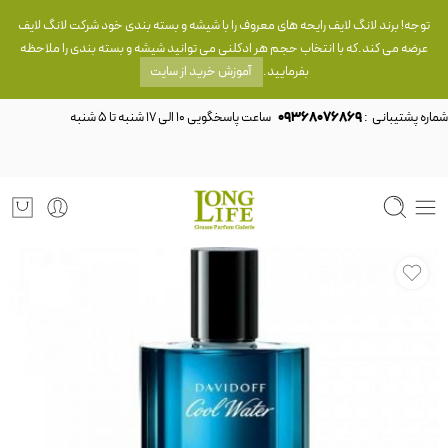
توجه! برند لانگ لایف رایحه های معروف را با شیشه و بسته بندی خود شرکت لانگ لایف
عرضه می کند.که با انتخاب حجم هر ادکلنی می توانید شیشه و بسته بندی را ملاحظه
بفرمایید.
آموزش خرید از سایت
شماره پشتیبانی :
09368076869