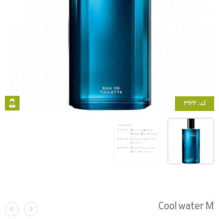
کد: 3122
Cool water M