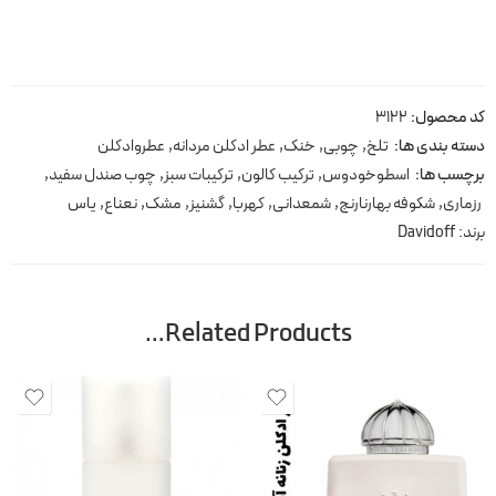
کد محصول:
3122
دسته بندی ها:
تلخ
,
چوبی
,
خنک
,
عطر ادکلن مردانه
,
عطروادکلن
برچسب ها:
اسطوخودوس
,
ترکیب کالون
,
ترکیبات سبز
,
چوب صندل سفید
,
رزماری
,
شکوفه بهارنارنج
,
شمعدانی
,
کهربا
,
گشنیز
,
مشک
,
نعناع
,
یاس
برند:
Davidoff
Related Products…