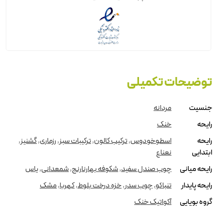
توضیحات تکمیلی
جنسیت
مردانه
رایحه
خنک
رایحه
اسطوخودوس
,
ترکیب کالون
,
ترکیبات سبز
,
رزماری
,
گشنیز
,
ابتدایی
نعناع
رایحه میانی
چوب صندل سفید
,
شکوفه بهارنارنج
,
شمعدانی
,
یاس
رایحه پایدار
تنباکو
,
چوب سدر
,
خزه درخت بلوط
,
کهربا
,
مشک
گروه بویایی
آکواتیک خنک