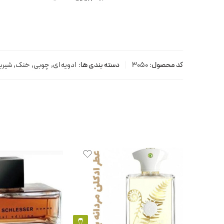
کد محصول:
3050
دسته بندی ها:
ادویه ای
,
چوبی
,
خنک
,
شیری