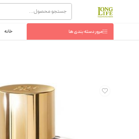
توجه! برند لانگ لایف رایحه های معروف را با شیشه و بسته بند
شماره پشتیبانی :
09368076869
خانه
مرور دسته بندی ها