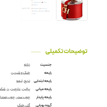
توضیحات تکمیلی
جنسیت
زنانه
رایحه
خنک و شیرین
رایحه ابتدایی
ترنج
,
لیمو
رایحه میانی
پرالین
,
دارچین
,
رز
,
شکوف
رایحه پایدار
چوب سدر
,
چوب صندل
گروه بویایی
گلی خنک