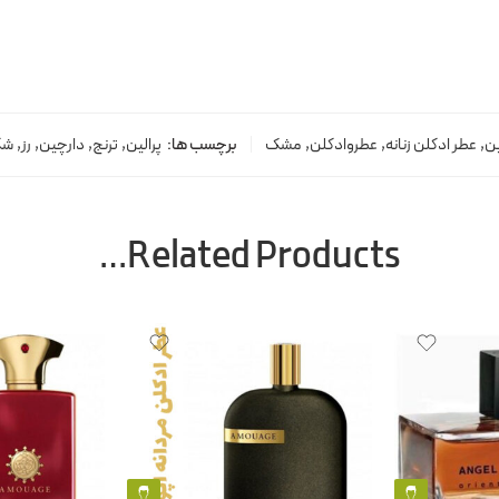
ن
,
عطر ادکلن زنانه
,
عطروادکلن
,
مشک
برچسب ها:
پرالین
,
ترنج
,
دارچین
,
رز
,
شک
Related Products…