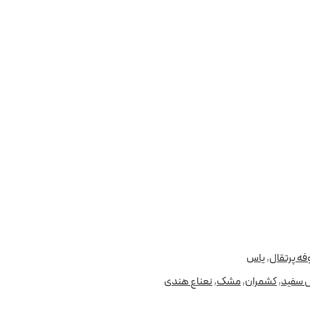
ه پرتقال
,
یاس
 سفید
,
کشمران
,
مشک
,
نعناع هندی