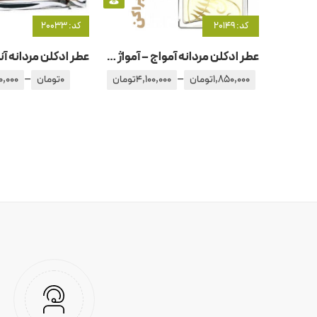
کد: 20149
کد: 20033
عطر ادکلن مردانه آمواج – آمواژ براکن
–
–
1,850,000
تومان
4,100,000
تومان
0
تومان
0,000