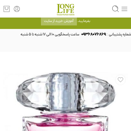
توجه! برند لانگ لایف رایحه های معروف را با شیشه و بسته بندی خود شرکت لانگ لایف
عرضه می کند.که با انتخاب حجم هر ادکلنی می توانید شیشه و بسته بندی را ملاحظه
بفرمایید.
آموزش خرید از سایت
شماره پشتیبانی :
09368076869