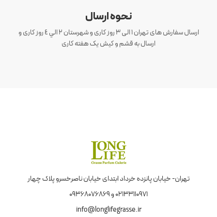
نحوه ارسال
ارسال سفارش های تهران 1 الی 3 روز کاری و شهرستان ٢ الي ٤ روز کاری و
ارسال به قشم و کیش یک هفته کاری
تهران- خیابان پانزده خرداد ابتدای خیابان ناصرخسرو پلاک چهار
02133110971 و 09368076869
info@longlifegrasse.ir