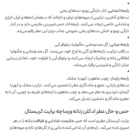
رایحه ابتدایی:
انار، نارنگی یوزو، نت‌های یخی
نت‌های آغازین، ترکیبی از میوه‌های ترش و تازه‌اند که در همان لحظه‌ی اول، انرژی
و شادابی خاصی ایجاد می‌کنند. رایحه انار حس شیرینی ملایمی دارد و در کنار
تازگی یوزو و خنکی نت‌های یخی، شروعی جذاب برای این عطر رقم می‌زند.
رایحه میانی:
گل صدتومانی، مگنولیا، نیلوفر آبی
در قلب ترکیب، رایحه‌های گلی به اوج خود می‌رسند. گل صدتومانی و مگنولیا
لطافتی زنانه و رمانتیک ایجاد می‌کنند و نیلوفر آبی با طراوت خود، تعادل زیبایی
میان تازگی و شیرینی برقرار می‌سازد.
رایحه پایدار:
چوب ماهون، کهربا، مشک
نت‌های پایانی، عمق و ماندگاری عطر را تضمین می‌کنند. ترکیب مشک و کهربا
گرمای دلپذیری به عطر می‌دهد و چوب ماهون با رایحه‌ای ظریف و چوبی، آن را به
عطری ماندگار و دلنشین تبدیل می‌کند.
حس و حال
عطر ادکلن زنانه ورساچه برایت کریستال
برایت کریستال عطری است که حس
ملایمت، شادابی و ظرافت زنانه
را در هر
اسپری زنده می‌کند. رایحه‌ی آن تداعی‌کننده باغی پر از گل‌های تازه و میوه‌های