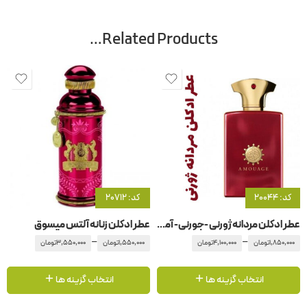
Related Products…
کد: 20044
کد: 20712
عطر ادکلن مردانه ژورنی -جورنی- آمواج – آمواژ
عطر ادکلن زنانه آلتس میسوق
–
–
1,850,000
تومان
4,100,000
تومان
1,550,000
تومان
3,550,000
تومان
انتخاب گزینه ها
انتخاب گزینه ها