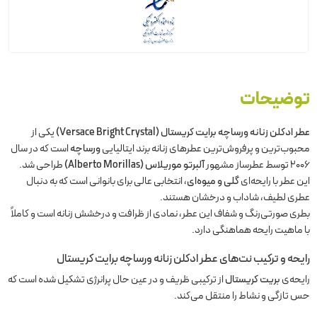
توضیحات
عطر ادکلن زنانه ورساچه برایت کریستال (Versace Bright Crystal)
یکی از
محبوب‌ترین و پرفروش‌ترین عطرهای زنانه برند ایتالیایی
ورساچه
است که در سال
2006 توسط عطرساز مشهور
آلبرتو موریلاس (Alberto Morillas)
طراحی شد.
این عطر با رایحه‌ای
گلی و میوه‌ای
، انتخابی عالی برای بانوانی است که به دنبال
عطری لطیف، شاداب و درخشان هستند.
بطری صورتی‌رنگ و شفاف این عطر، نمادی از ظرافت و درخشش زنانه است و کاملاً
با ماهیت رایحه هماهنگی دارد.
رایحه و ترکیب نت‌های
عطر ادکلن زنانه ورساچه برایت کریستال
رایحه‌ی
بریت کریستال
از ترکیبی ظریف و در عین حال پرانرژی تشکیل شده است که
حس تازگی و نشاط را منتقل می‌کند.