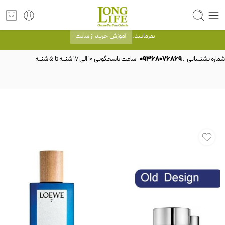
توجه! برند لانگ لایف رایحه های معروف را با شیشه و بسته بندی خود شرکت لانگ لایف
عرضه می کند.که با انتخاب حجم هر ادکلنی می توانید شیشه و بسته بندی را ملاحظه
بفرمایید.
آموزش خرید از سایت
شماره پشتیبانی :
09368076869