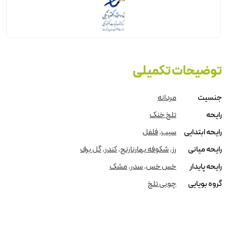
توضیحات تکمیلی
جنسیت
مردانه
رایحه
تلخ خنک
رایحه ابتدایی
سیب
,
فلفل
رایحه میانی
رز
,
شکوفه بهارنارنج
,
کندر
,
گل برف
رایحه پایدار
خس خس
,
سدر
,
مشک
گروه بویایی
چوبی تلخ