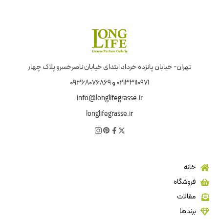
تهران- خیابان پانزده خرداد ابتدای خیابان ناصرخسرو پلاک چهار
02133110971 و 09368076869
info@longlifegrasse.ir
longlifegrasse.ir
خانه
فروشگاه
مقالات
برندها