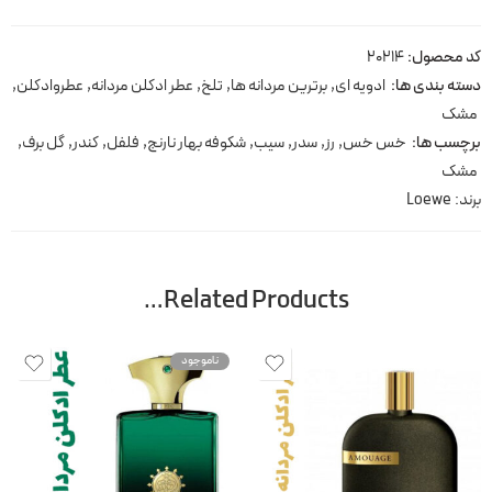
کد محصول:
20214
دسته بندی ها:
ادویه ای
,
برترین مردانه ها
,
تلخ
,
عطر ادکلن مردانه
,
عطروادکلن
,
مشک
برچسب ها:
خس خس
,
رز
,
سدر
,
سیب
,
شکوفه بهار نارنج
,
فلفل
,
کندر
,
گل برف
,
مشک
برند:
Loewe
Related Products…
ناموجود