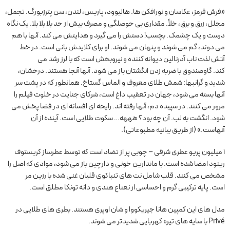
«فرش قرمز، عکاسان و نورافکن ها. هالیوود، پاریس، لندن، سن پترزبورگ. تجمل،
مجلل، زرق و برق، خلأ. مقداری بی حوصلگی و مصرف بیش از حد بلا بلا بلا. یک نگاه
درست و یک چشمک. بچسب! دستش را می گیرد و هدایتش می کند. آنها با هم
می دوند، گم می شوند و پنهان می شوند. او برای کلایدش بانی است. در خط
آتش لذت ناب آدرنالین دیوانه کننده و نیروبخش است که با لرز رشد می
کند. گاوصندوق با ضربه زدن انگشتان باز می شود. آنها آنجا هستند. درخشان،
شدید و گرانبها: شمش طلای معروف و الماس گستاخ. همانطور که در پشت سر
آنها بسته می شود، جهان در تعقیب داغ است، شرکای جنایت در خلوت فیلم را
مرور می کنند. در سپیده دم، آنها رفته اند. رایحه ای افسانه ای در فضا پخش می
شود. انگشت به لب. آن چه بود؟ هههه… سکوت طلایی است. آینده از آن
آنهاست.» (از طریق بیانیه مطبوعاتی).
1 میلیون پریو عطری شرقی – چوبی پر از تضاد است که توسط عطرساز کریستوف
رینود امضا شده است. با ماندارین خونی و دارچین باز می شود، موادی که اصل را
مشخص می کنند. قلب شامل نت های تنباکوی قلیان غنی شده با رزین مر
است. پایه ترکیبی گرم و احساسی از نعناع هندی و دانه تونکا مطلق است.
مدل های این کمپین هانا جیریکووا و شان اوپری هستند. بطری های طلایی در
Privé با سایه های تیره کهربایی شدیدتر می شوند.