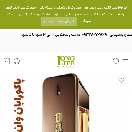
توجه! برند لانگ لایف رایحه های معروف را با شیشه و بسته بندی خود شرکت لانگ لایف
عرضه می کند.که با انتخاب حجم هر ادکلنی می توانید شیشه و بسته بندی را ملاحظه
بفرمایید.
آموزش خرید از سایت
شماره پشتیبانی :
09368076869