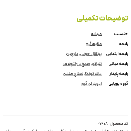
توضیحات تکمیلی
جنسیت
مردانه
رایحه
ملایم گرم
رایحه ابتدایی
پرتقال خونی
,
دارچین
رایحه میانی
تنباکو
,
صمغ درختچه مر
رایحه پایدار
دانه تونکا
,
نعناع هندی
گروه بویایی
ادویه ای گرم
کد محصول:
20908