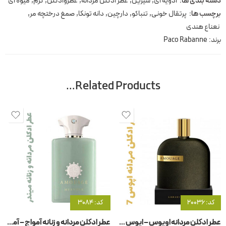
دسته بندی ها:
ادویه ای
,
شیرین
,
عطر ادکلن مردانه
,
عطروادکلن
,
گرم
,
میوه ای
برچسب ها:
پرتقال خونی
,
تنباکو
,
دارچین
,
دانه تونکا
,
صمغ درختچه مر
,
نعناع هندی
برند:
Paco Rabanne
Related Products…
کد: 20036
کد: 3084
عطر ادکلن مردانه اوپوس – اپوس 7 آمواج – آمواژ
عطر ادکلن مردانه و زنانه آمواج – آمواژ میندر