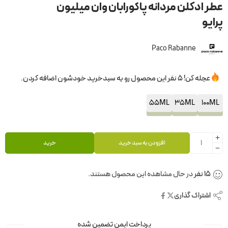
عطر ادکلن مردانه پاکورابان وان میلیون
پرایو
Paco Rabanne
عجله کن! 5 نفر این محصول رو به سبدخرید خودشون اضافه کردن.
55ML
35ML
100ML
افزودن به سبد خرید
خرید
15
نفر
در حال مشاهده این محصول هستند.
اشتراک گذاری
پرداخت ایمن تضمین شده