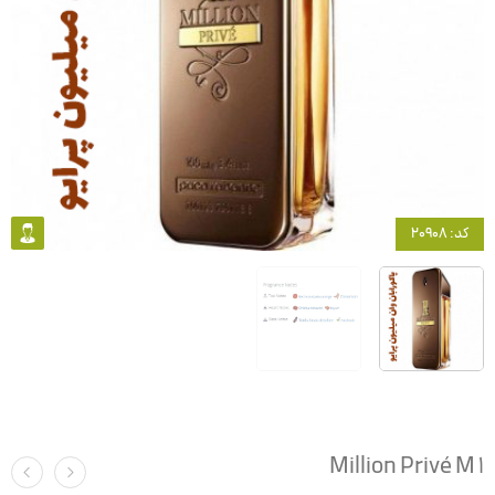
کد: 20908
1 Million Privé M