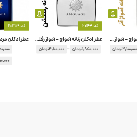
کد: 20144
کد: 20359
عطر ادکلن مردانه آمواج – آمواژ -آنر – هانر
عطر ادکلن زنانه آمواج – آمواژ رفلکشن
–
4,100,00
تومان
1,850,000
تومان
4,100,000
تومان
50,000
0,000