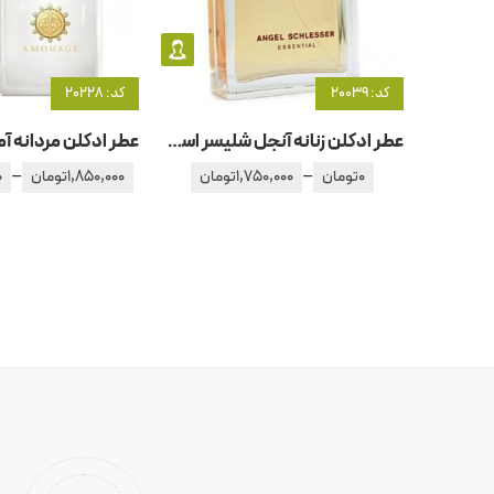
کد: 20039
کد: 20228
عطر ادکلن زنانه آنجل شلیسر اسنشیال
–
–
0
تومان
1,750,000
تومان
1,850,000
تومان
0