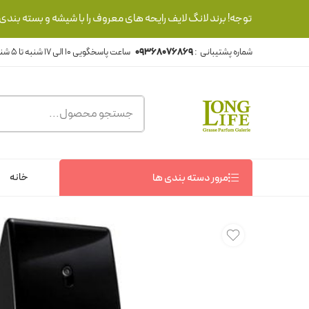
توجه! برند لانگ لایف رایحه های معروف را با شیشه و بسته بند
شماره پشتیبانی :
09368076869
خانه
مرور دسته بندی ها