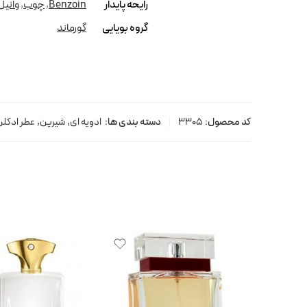
رایحه پایدار
Benzoin
,
چوب
,
وانیل
گروه بویایی
گورماند
کد محصول:
3305
دسته بندی ها:
ادویه ای
,
شیرین
,
عطر ادکلن