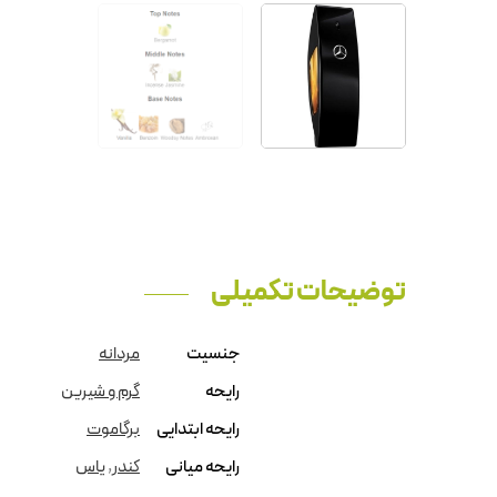
توضیحات تکمیلی
جنسیت
مردانه
رایحه
گرم و شیرین
رایحه ابتدایی
برگاموت
رایحه میانی
کندر
,
یاس