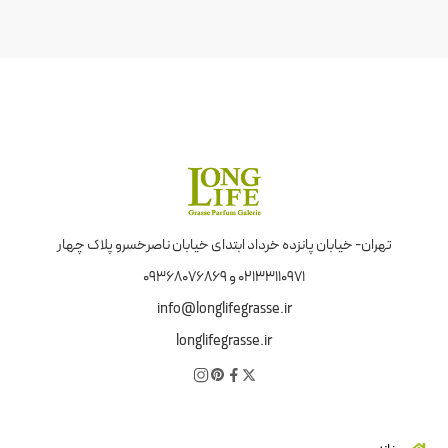
تهران- خیابان پانزده خرداد ابتدای خیابان ناصرخسرو پلاک چهار
02133110971 و 09368076869
info@longlifegrasse.ir
longlifegrasse.ir