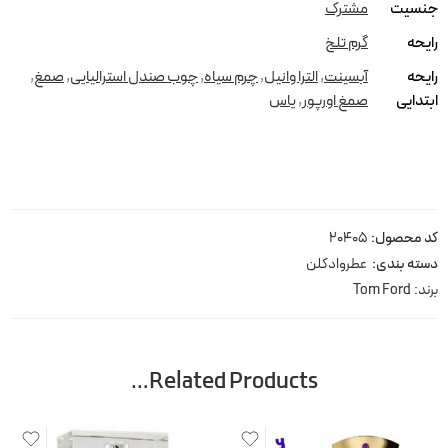
جنسیت
مشترک
رایحه
گرم تلخ
رایحه
آبسینت
,
الترا وانیل
,
چرم سیاه
,
چوب صندل استرالیایی
,
صمغ
,
ابتدایی
صمغ اورپور
,
یاس
کد محصول:
20405
دسته بندی:
عطروادکلن
برند:
Tom Ford
Related Products…