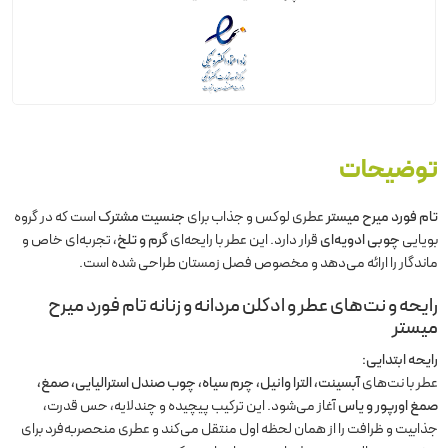
توضیحات
تام فورد میرح میستر
عطری لوکس و جذاب برای
جنسیت مشترک
است که در گروه
بویایی
چوبی ادویه‌ای
قرار دارد. این عطر با رایحه‌ای
گرم و تلخ
، تجربه‌ای خاص و
ماندگار را ارائه می‌دهد و مخصوص فصل زمستان طراحی شده است.
رایحه و نت‌های عطر و ادکلن مردانه و زنانه تام فورد میرح
میستر
رایحه ابتدایی:
عطر با نت‌های
آبسینت، الترا وانیل، چرم سیاه، چوب صندل استرالیایی، صمغ،
صمغ اورپور و یاس
آغاز می‌شود. این ترکیب پیچیده و چندلایه، حس قدرت،
جذابیت و ظرافت را از همان لحظه اول منتقل می‌کند و عطری منحصربه‌فرد برای