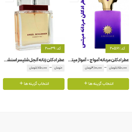
کد: 20561
کد: 20039
عطر ادکلن مردانه آمواج – آمواژ میتس من
عطر ادکلن زنانه آنجل شلیسر اسنشیال
–
–
1,850,000
تومان
4,100,000
تومان
0
تومان
1,750,000
تومان
انتخاب گزینه ها
انتخاب گزینه ها