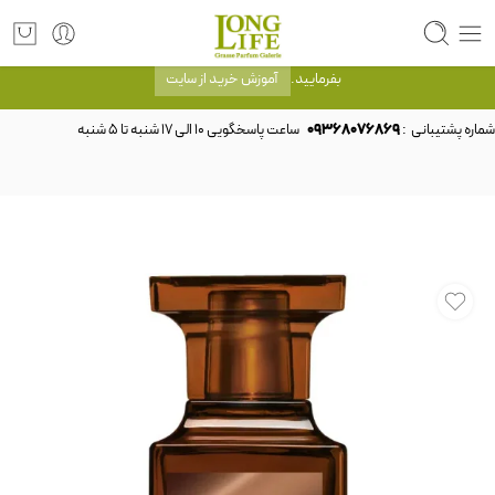
توجه! برند لانگ لایف رایحه های معروف را با شیشه و بسته بندی خود شرکت لانگ لایف
عرضه می کند.که با انتخاب حجم هر ادکلنی می توانید شیشه و بسته بندی را ملاحظه
بفرمایید.
آموزش خرید از سایت
شماره پشتیبانی :
09368076869