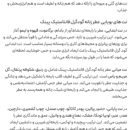
نت‌های گلی و میوه‌ای را ارائه دهد که هم زنانه و لطیف است و هم انرژی‌بخش و
جذاب.
نت های بویایی عطر زنانه گودگرل فانتاستیک پینک
در
نت ابتدایی
، عطر با رایحه‌ای نشاط‌آور از
بادام، برگاموت، قهوه و لیمو
آغاز
می‌شود. این ترکیب شیرین و تازه، حس سرزندگی و شادابی را فوراً منتقل می‌کند و
برای روزهای پرانرژی و محیط‌های کاری یا دوستانه بسیار مناسب است. نت ابتدایی
گود گرل فانتاستیک پینک باعث ایجاد انرژی مثبت و حس خوشایند لحظه‌ای
می‌شود که شما را در طول روز سرزنده نگه می‌دارد.
نت میانی
عطر زنانه گودگرل فانتاستیک پینک شامل
رز، زنبق، شکوفه پرتقال، گل
مریم و یاس
است. این ترکیب گلی و لطیف قلب رایحه را تشکیل می‌دهد و زنانگی
و جذابیت عطر را تقویت می‌کند. نت میانی عطر حس آرامش، اعتمادبه‌نفس و
جذابیت طبیعی را ایجاد می‌کند و رایحه‌ای شیک، زنانه و همه‌پسند به عطر
می‌بخشد.
در
نت پایانی
، حضور
پرالین، پودر کاکائو، چوب صندل، چوب کشمیری، دارچین،
صدر، عنبر، لوبیا تونکا، مشک، نعناع هندی و وانیل
، عمق و ماندگاری عطر را
تضمین می‌کند. این ترکیب پیچیده و لوکس، رایحه‌ای شیرین و دلنشین ایجاد
می‌کند که هم حس انرژی و هم آرامش را به فرد منتقل می‌کند. نت پایانی گود