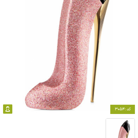
کد :3054