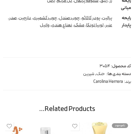
رایحه
رز
,
زنبق
,
شکوفه پرتقال
,
گل مریم
,
یاس
میانی
رایحه
پرالین
,
پودر کاکائو
,
چوب صندل
,
چوب کشمیری
,
دارچین
,
صدر
,
پایدار
عنبر
,
لوبیا تونکا
,
مشک
,
نعناع هندی
,
وانیل
کد محصول:
3054
دسته بندی ها:
خنک
,
شیرین
برند:
Carolina Herrera
Related Products…
ناموجود