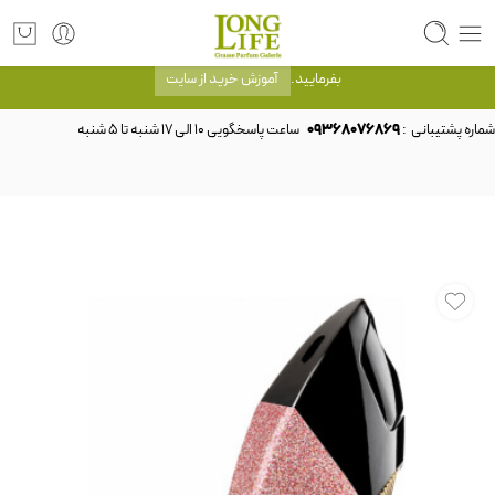
توجه! برند لانگ لایف رایحه های معروف را با شیشه و بسته بندی خود شرکت لانگ لایف
عرضه می کند.که با انتخاب حجم هر ادکلنی می توانید شیشه و بسته بندی را ملاحظه
بفرمایید.
آموزش خرید از سایت
شماره پشتیبانی :
09368076869