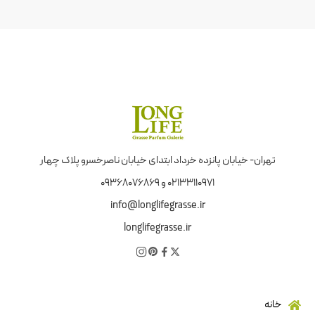
تهران- خیابان پانزده خرداد ابتدای خیابان ناصرخسرو پلاک چهار
02133110971 و 09368076869
info@longlifegrasse.ir
longlifegrasse.ir
خانه