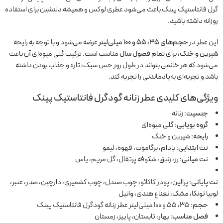
گرل فانتاستیک پینک باعث می‌شود عطری لوکس و همیشه دلنشین برای استفاده
روزانه داشته باشید.
این عطر در
حجم‌های 35، 55 و 100 میلی‌لیتر
عرضه می‌شود و با توجه به رایحه
شیرین و خنک
، برای
تمام فصول سال
مناسب است. ترکیب گلی میوه‌ای آن باعث
می‌شود که هر خانمی بتواند در طول روز حس سبک، تازه و جذاب بودن داشته
باشد و تجربه‌ای به‌یادماندنی را تجربه کند.
ویژگی‌های کلیدی عطر زنانه گودگرل فانتاستیک پینک
جنسیت:
زنانه
گروه بویایی:
گلی میوه‌ای
رایحه:
شیرین و خنک
نت ابتدایی:
بادام، برگاموت، قهوه، لیمو
نت میانی:
رز، زنبق، شکوفه پرتقال، گل مریم، یاس
نت پایانی:
پرالین، پودر کاکائو، چوب صندل، چوب کشمیری، دارچین، صدر، عنبر،
لوبیا تونکا، مشک، نعناع هندی، وانیل
حجم:
35، 55 و 100 میلی‌لیتر عطر زنانه گودگرل فانتاستیک پینک
فصل مناسب:
بهار، تابستان، پاییز، زمستان