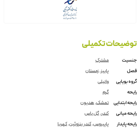
توضیحات تکمیلی
جنسیت
مشترک
فصل
پاییز
,
زمستان
گروه بویایی
وانیلی
رایحه
گرم
رایحه ابتدایی
تمشک
,
هدیون
رایحه میانی
کندر
,
گل یاس
رایحه پایدار
پاپیروس
,
کندر بنزوئین
,
کهربا