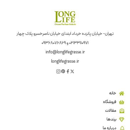
تهران- خیابان پانزده خرداد ابتدای خیابان ناصرخسرو پلاک چهار
02133110971 و 09368076869
info@longlifegrasse.ir
longlifegrasse.ir
خانه
فروشگاه
مقالات
برندها
درباره ما