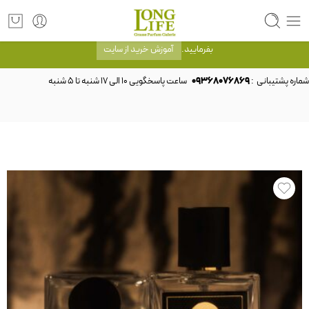
توجه! برند لانگ لایف رایحه های معروف را با شیشه و بسته بندی خود شرکت لانگ لایف
عرضه می کند.که با انتخاب حجم هر ادکلنی می توانید شیشه و بسته بندی را ملاحظه
بفرمایید.
آموزش خرید از سایت
شماره پشتیبانی :
09368076869