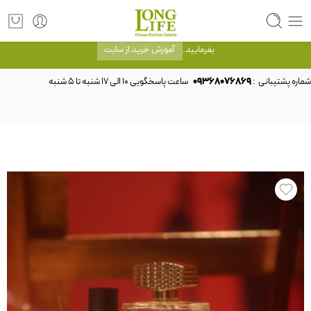
توجه! برند لانگ لایف رایحه های معروف را با شیشه و بسته بندی خود شرکت لانگ لایف
عرضه می کند.که با انتخاب حجم هر ادکلنی می توانید شیشه و بسته بندی را ملاحظه
بفرمایید.
آموزش خرید از سایت
شماره پشتیبانی :
09368076869