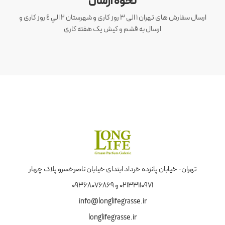
نحوه ارسال
ارسال سفارش های تهران 1 الی 3 روز کاری و شهرستان ٢ الي ٤ روز کاری و
ارسال به قشم و کیش یک هفته کاری
تهران- خیابان پانزده خرداد ابتدای خیابان ناصرخسرو پلاک چهار
02133110971 و 09368076869
info@longlifegrasse.ir
longlifegrasse.ir