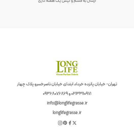
ارسال به قشم و کیش یک هفته کاری
تهران- خیابان پانزده خرداد ابتدای خیابان ناصرخسرو پلاک چهار
02133110971 و 09368076869
info@longlifegrasse.ir
longlifegrasse.ir