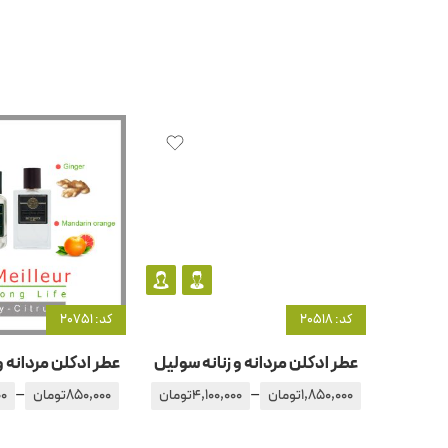
کد: 20518
کد: 20751
عطر ادکلن مردانه و زنانه سولیل
عطر ادکلن مردانه و
–
–
1,850,000
تومان
4,100,000
تومان
850,000
تومان
00