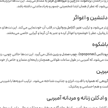
ور و درخشان
برگاموت
،
دارچین
و
میوه‌های قرمز
به مشام می‌رسد. این نت‌ها انرژی‌بخ
می‌شود که عطر از همان ابتدا شخصیتی جسور و به‌یادماندنی داشته باشد.
لنشین و اغواگر
ق‌تر می‌شود و ترکیب
عنبر، کارامل و وانیل
در قلب آن خودنمایی می‌کند. این نت‌های م
 وانیل، عطر را خوشمزه و اغواگر کرده و عنبر به آن گرما و گیرایی خاصی می‌بخشد.
 باشکوه
کس (opoponax)
،
چوب صندل
و
رزین
شکل می‌گیرد. این نت‌ها حالتی چوبی، رزی
ث می‌شود که آمبربی در طول ساعات طولانی همچنان رایحه‌ای متمایز و خاص از خود ب
شیرین
 گروهی که همواره با قدرت، انرژی و جذابیت شناخته می‌شود. ترکیب ادویه‌ها با شی
 است و هم احساسی و رمانتیک.
ادکلن زنانه و مردانه آمبربی
ارامل و رزین، عطر آمبربی از نظر
ماندگاری و پخش بو
عملکردی عالی دارد. این عطر م