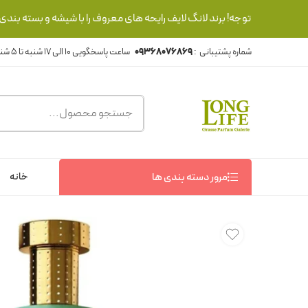
توجه! برند لانگ لایف رایحه های معروف را با شیشه و بسته بند
شماره پشتیبانی :
09368076869
خانه
مرور دسته بندی ها