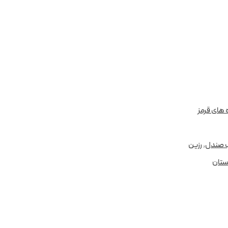
 های قرمز
 صندل
,
رزین
ستان