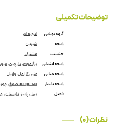
توضیحات تکمیلی
گروه بویایی
ادویه ای
رایحه
شیرین
جنسیت
مشترک
رایحه ابتدایی
برگاموت
,
دارچین
,
میوه
رایحه میانی
عنبر
,
کارامل
,
وانیل
رایحه پایدار
opoponax صمغ
,
چوب
فصل
بهار
,
پاییز
,
تابستان
,
زم
نظرات (0)