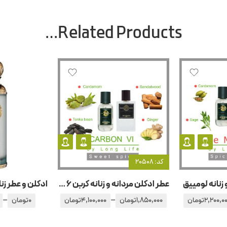
Related Products…
کد: 20508
 زنانه لومییق
عطر ادکلن مردانه و زنانه کربن 6 Vl
–
–
2,200,0
تومان
1,850,000
تومان
4,100,000
تومان
0
تومان