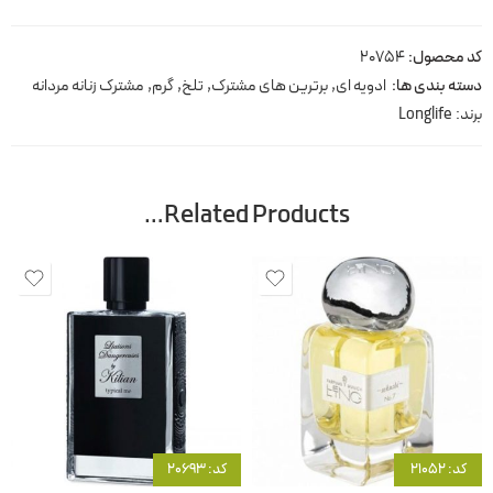
کد محصول:
20754
دسته بندی ها:
ادویه ای
,
برترین های مشترک
,
تلخ
,
گرم
,
مشترک زنانه مردانه
برند:
Longlife
Related Products…
کد: 21052
کد: 20693