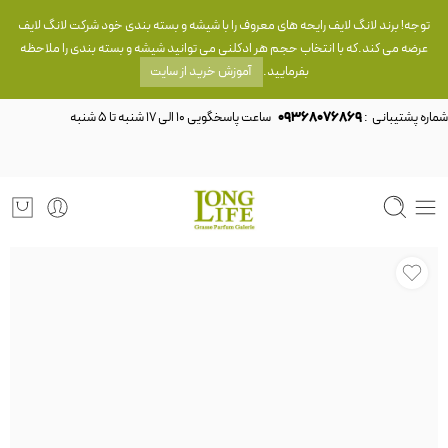
توجه! برند لانگ لایف رایحه های معروف را با شیشه و بسته بندی خود شرکت لانگ لایف
عرضه می کند.که با انتخاب حجم هر ادکلنی می توانید شیشه و بسته بندی را ملاحظه
بفرمایید.
آموزش خرید از سایت
شماره پشتیبانی :
09368076869