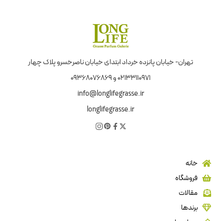
تهران- خیابان پانزده خرداد ابتدای خیابان ناصرخسرو پلاک چهار
02133110971 و 09368076869
info@longlifegrasse.ir
longlifegrasse.ir
خانه
فروشگاه
مقالات
برندها