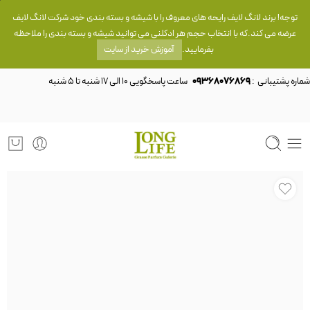
توجه! برند لانگ لایف رایحه های معروف را با شیشه و بسته بندی خود شرکت لانگ لایف
عرضه می کند.که با انتخاب حجم هر ادکلنی می توانید شیشه و بسته بندی را ملاحظه
بفرمایید.
آموزش خرید از سایت
شماره پشتیبانی :
09368076869