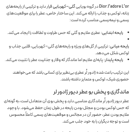
Dior J’adore L’or
در گروه بویایی
گلی–کهربایی
قرار دارد و ترکیبی از رایحه‌های
زنانه، لوکس و جذاب را ارائه می‌کند. این ساختار خاص، عطر را برای موقعیت‌های
رسمی و نیمه‌رسمی مناسب کرده است:
رایحه ابتدایی:
عطری ملایم و گلی که حس طراوت و لطافت را ایجاد می‌کند.
رایحه میانی:
ترکیبی از گل‌های ویژه و رایحه‌های گلی–کهربایی، قلبی جذاب و
لوکس شکل می‌دهد.
رایحه پایدار:
پایه‌ای ملایم اما ماندگار که وقار و جذابیت عطر را تثبیت می‌کند.
این ترکیب باعث شده ژادور لُر عطری بی‌نظیر برای کسانی باشد که می‌خواهند
حضوری شیک، لوکس و متمایز داشته باشند.
ماندگاری و پخش بو
عطر دیور ژادور لر
عطر دیور ژادور لُر ماندگاری مناسبی دارد و پخش بوی آن متعادل است، به گونه‌ای
که حس لوکس بودن و مجلل بودن رایحه در طول زمان حفظ می‌شود. با وجود
ملایم بودن عطر، حضور آن در مجالس و موقعیت‌های رسمی کاملاً محسوس
است و توجه دیگران را به خود جلب می‌کند.