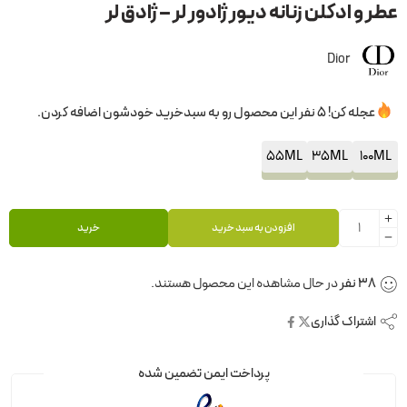
عطر و ادکلن زنانه دیور ژادور لر – ژادق لر
Dior
عجله کن! 5 نفر این محصول رو به سبدخرید خودشون اضافه کردن.
55ML
35ML
100ML
افزودن به سبد خرید
خرید
38
نفر
در حال مشاهده این محصول هستند.
اشتراک گذاری
پرداخت ایمن تضمین شده