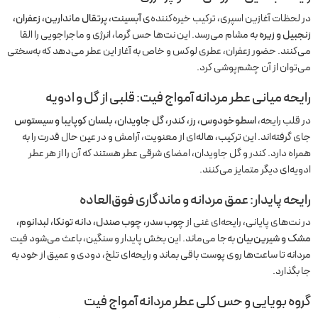
در لحظات آغازین اسپری، ترکیب خیره‌کننده‌ی
آبسینت، پرتقال ماندارین، زعفران،
زنجبیل و زیره
به مشام می‌رسد. این نت‌ها حس گرما، انرژی و ماجراجویی را القا
می‌کنند. حضور زعفران، عطری لوکس و خاص به آغاز این عطر می‌دهد که به‌سختی
می‌توان از آن چشم‌پوشی کرد.
رایحه میانی عطر مردانه آمواج فیت: قلبی از گل و ادویه
در قلب رایحه،
اسطوخودوس، رز، کندر، گل جاویدان، بلسان کوپایبا و سیستوس
جای گرفته‌اند. این ترکیب، هاله‌ای از معنویت، آرامش و در عین حال قدرت را به
همراه دارد. کندر و گل جاویدان، امضای شرقی عطر هستند که آن را از هر عطر
ادویه‌ای دیگر متمایز می‌کنند.
رایحه پایدار: عمق مردانه و ماندگاری فوق‌العاده
در نت‌های پایانی، رایحه‌ای غنی از
چوب سدر، چوب صندل، دانه تونکا، لبدانوم،
مشک و شیرین‌بیان
به‌جا می‌ماند. این بخش پایدار و سنگین، باعث می‌شود فیت
مردانه تا ساعت‌ها روی پوست باقی بماند و رایحه‌ای تلخ، دودی و عمیق از خود به
جا بگذارد.
گروه بویایی و حس کلی عطر مردانه آمواج فیت