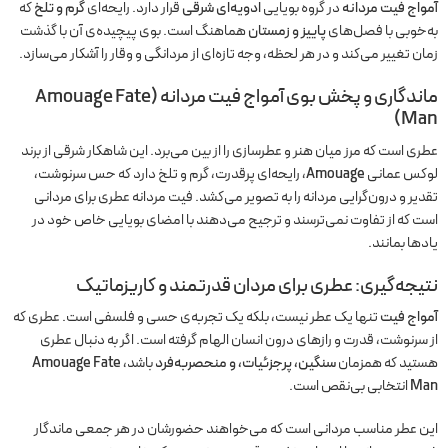
آمواج فیت مردانه
در گروه بویایی
ادویه‌ای شرقی
قرار دارد. رایحه‌ای
گرم و تلخ
که
به‌خوبی با فصل‌های
پاییز و زمستان
هماهنگ است. بوی پیچیده‌ی آن با گذشت
زمان تغییر می‌کند و در هر لحظه، وجه تازه‌ای از مردانگی و وقار را آشکار می‌سازد.
ماندگاری و پخش بوی
آمواج فیت مردانه (Amouage Fate
Man)
عطری است که مرز میان هنر و عطرسازی را از بین می‌برد. این شاهکار شرقی از برند
لوکس عمانی
Amouage
، رایحه‌ای پرقدرت، گرم و تلخ دارد که حس سرنوشت،
تقدیر و درون‌گرایی مردانه را به تصویر می‌کشد. فیت مردانه عطری برای مردانی
است که از تفاوت نمی‌ترسند و ترجیح می‌دهند با امضای بویایی خاص خود در
یادها بمانند.
نتیجه‌گیری: عطری برای مردان قدرتمند و کاریزماتیک
آمواج فیت
تنها یک عطر نیست، بلکه یک تجربه‌ی حسی و فلسفی است. عطری که
از سرنوشت، قدرت و رازهای درون انسان الهام گرفته است. اگر به دنبال عطری
هستید که همزمان
سنگین، پرجزئیات، و منحصربه‌فرد
باشد،
Amouage Fate
Man
انتخابی بی‌نقص است.
این عطر مناسب مردانی است که می‌خواهند حضورشان در هر جمعی ماندگار