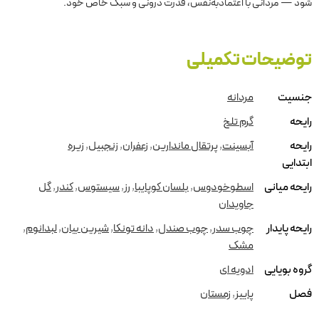
شود — مردانی با اعتمادبه‌نفس، قدرت درونی و سبک خاص خود.
توضیحات تکمیلی
جنسیت
مردانه
رایحه
گرم تلخ
رایحه
آبسینت
,
پرتقال ماندارین
,
زعفران
,
زنجبیل
,
زیره
ابتدایی
رایحه میانی
اسطوخودوس
,
بلسان کوپایبا
,
رز
,
سیستوس
,
کندر
,
گل
جاویدان
رایحه پایدار
چوب سدر
,
چوب صندل
,
دانه تونکا
,
شیرین بیان
,
لبدانوم
,
مشک
گروه بویایی
ادویه ای
فصل
پاییز
,
زمستان