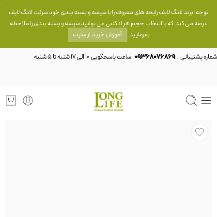
توجه! برند لانگ لایف رایحه های معروف را با شیشه و بسته بندی خود شرکت لانگ لایف
عرضه می کند.که با انتخاب حجم هر ادکلنی می توانید شیشه و بسته بندی را ملاحظه
بفرمایید.
آموزش خرید از سایت
شماره پشتیبانی :
09368076869