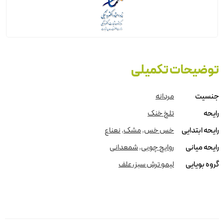
توضیحات تکمیلی
جنسیت
مردانه
رایحه
تلخ خنک
رایحه ابتدایی
خس خس
,
مشک
,
نعناع
رایحه میانی
روایح چوبی
,
شمعدانی
گروه بویایی
لیمو ترش سبز، علف