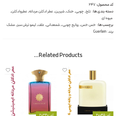
کد محصول:
247
دسته بندی ها:
تلخ
,
چوبی
,
خنک
,
شیرین
,
عطر ادکلن مردانه
,
عطروادکلن
,
میوه ای
برچسب ها:
خس خس
,
روایح چوبی،
,
شمعدانی
,
علف
,
لیمو ترش سبز
,
مشک
برند:
Guerlain
Related Products…
کد: 20045
کد: 20340