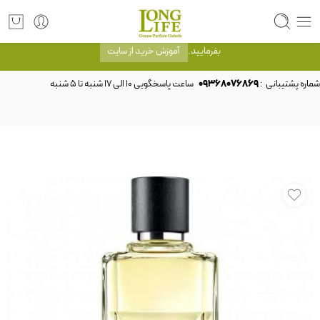
توجه! برند لانگ لایف رایحه های معروف را با شیشه و بسته بندی خود شرکت لانگ لایف
عرضه می کند.که با انتخاب حجم هر ادکلنی می توانید شیشه و بسته بندی را ملاحظه
بفرمایید.
آموزش خرید از سایت
شماره پشتیبانی :
09368076869