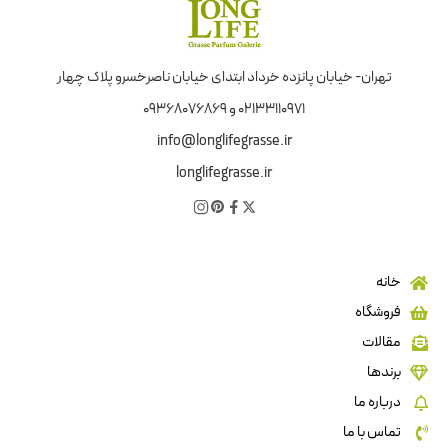
تهران- خیابان پانزده خرداد ابتدای خیابان ناصرخسرو پلاک چهار
02133110971 و 09368076869
info@longlifegrasse.ir
longlifegrasse.ir
خانه
فروشگاه
مقالات
برندها
درباره ما
تماس با ما