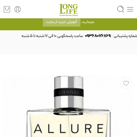
توجه! برند لانگ لایف رایحه های معروف را با شیشه و بسته بندی خود شرکت لانگ لایف
عرضه می کند.که با انتخاب حجم هر ادکلنی می توانید شیشه و بسته بندی را ملاحظه
بفرمایید.
آموزش خرید از سایت
شماره پشتیبانی :
09368076869