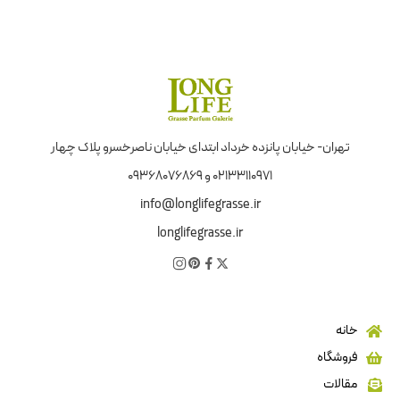
تهران- خیابان پانزده خرداد ابتدای خیابان ناصرخسرو پلاک چهار
02133110971 و 09368076869
info@longlifegrasse.ir
longlifegrasse.ir
خانه
فروشگاه
مقالات