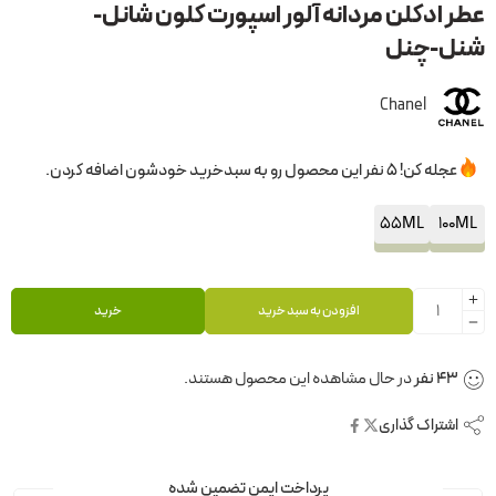
عطر ادکلن مردانه آلور اسپورت کلون شانل-
شنل-چنل
Chanel
عجله کن! 5 نفر این محصول رو به سبدخرید خودشون اضافه کردن.
55ML
100ML
افزودن به سبد خرید
خرید
43
نفر
در حال مشاهده این محصول هستند.
اشتراک گذاری
پرداخت ایمن تضمین شده