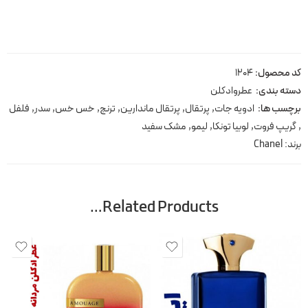
کد محصول:
1204
دسته بندی:
عطروادکلن
برچسب ها:
ادویه جات
,
پرتقال
,
پرتقال ماندارین
,
ترنج
,
خس خس
,
سدر
,
فلفل
,
گریپ فروت
,
لوبیا تونکا
,
لیمو
,
مشک سفید
برند:
Chanel
Related Products…