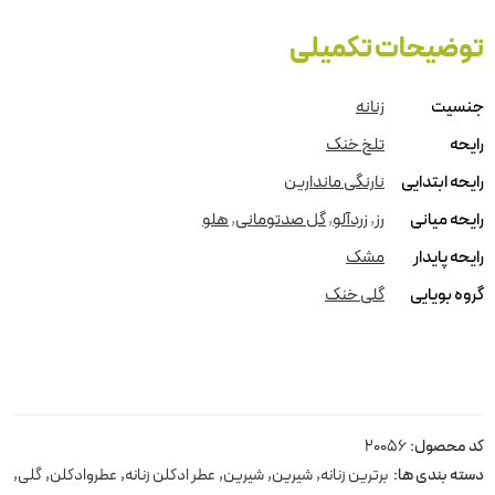
توضیحات تکمیلی
جنسیت
زنانه
رایحه
تلخ خنک
رایحه ابتدایی
نارنگی ماندارین
رایحه میانی
رز
,
زردآلو
,
گل صدتومانی
,
هلو
رایحه پایدار
مشک
گروه بویایی
گلی خنک
کد محصول:
20056
دسته بندی ها:
برترین زنانه
,
شیرین
,
شیرین
,
عطر ادکلن زنانه
,
عطروادکلن
,
گلی
,