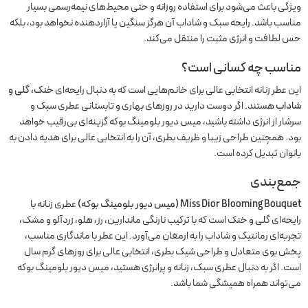
ویژگی باعث می‌شود برای استفاده روزانه و حتی محیط‌های نیمه‌رسمی بسیار
مناسب باشد. رایحه سبک و شاداب آن هرگز سنگین یا آزاردهنده نخواهد بود، بلکه
حس لطافت و انرژی مثبت را منتقل می‌کند.
مناسب چه کسانی است؟
این عطر زنانه انتخابی عالی برای خانم‌هایی است که به دنبال رایحه‌ای
خنک، گلی و
شاداب
هستند. اگر دوست دارید در روزهای بهاری و تابستانی عطری سبک و
سرشار از انرژی داشته باشید، میس دیور بلومینگ بوکه گزینه‌ای بی‌رقیب خواهد
بود. همچنین طراحی زیبا و ظریف بطری، آن را به انتخابی عالی برای هدیه دادن به
بانوان تبدیل کرده است.
جمع‌بندی
Miss Dior Blooming Bouquet (میس دیور بلومینگ بوکه)
عطری زنانه با
رایحه‌ای گلی و خنک است که با ترکیب نارنگی ماندارین، رز، هلو، زردآلو و مشک،
تجربه‌ای رمانتیک و شاداب را به ارمغان می‌آورد. این عطر با ماندگاری مناسب،
پخش بوی متعادل و طراحی شیک بطری، انتخابی عالی برای روزهای گرم سال
است. اگر به دنبال عطری سبک، زنانه و پرانرژی هستید، میس دیور بلومینگ بوکه
می‌تواند همراه همیشگی شما باشد.