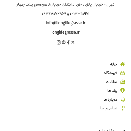
تهران- خیابان پانزده خرداد ابتدای خیابان ناصرخسرو پلاک چهار
02133110971 و 09368076869
info@longlifegrasse.ir
longlifegrasse.ir
خانه
فروشگاه
مقالات
برندها
درباره ما
تماس با ما
عطر و ادکلن زنانه