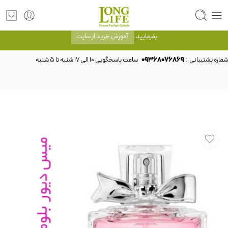
توجه! برند لانگ لایف رایحه های معروف را با شیشه و بسته بندی خود شرکت لانگ لایف
عرضه می کند.که با انتخاب حجم هر ادکلنی می توانید شیشه و بسته بندی را ملاحظه
بفرمایید.
آموزش خرید از سایت
شماره پشتیبانی :
09368076869