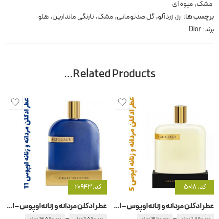
مشک
,
میوه ای
برچسب ها:
رز
,
زردآلو
,
گل صدتومانی
,
مشک
,
نارنگی ماندارین
,
هلو
برند:
Dior
Related Products…
کد: 5018
کد: 20943
عطر ادکلن مردانه و زنانه اوپوس – اپوس 5 آمواج – آمواژ
عطر ادکلن مردانه و زنانه اوپوس – اپوس ۱۱ آمواج – آمواژ
–
–