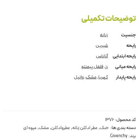
توضیحات تکمیلی
جنسیت
زنانه
رایحه
شیرین
رایحه ابتدایی
آناناس
رایحه میانی
رز
,
فلفل پیمنتو
رایحه پایدار
کهربا
,
مشک
,
وانیل
کد محصول:
1376
دسته بندی ها:
خنک
,
عطر ادکلن زنانه
,
عطروادکلن
,
مشک
,
میوه ای
برند:
Givenchy