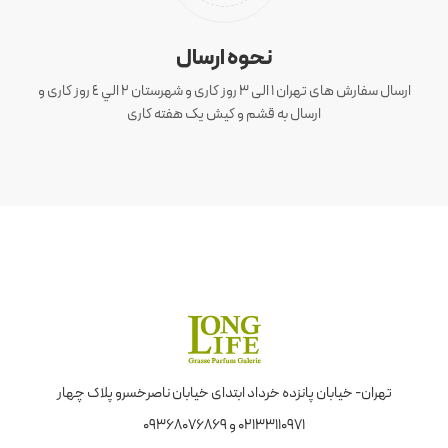
نحوه ارسال
ارسال سفارش های تهران 1 الی 3 روز کاری و شهرستان ٢ الي ٤ روز کاری و
ارسال به قشم و کیش یک هفته کاری
تهران- خیابان پانزده خرداد ابتدای خیابان ناصرخسرو پلاک چهار
02133110971 و 09368076869