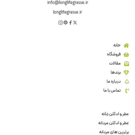
info@longlifegrasse.ir
longlifegrasse.ir
خانه
فروشگاه
مقالات
برندها
درباره ما
تماس با ما
عطر و ادکلن زنانه
عطر و ادکلن مردانه
برترین های مردانه