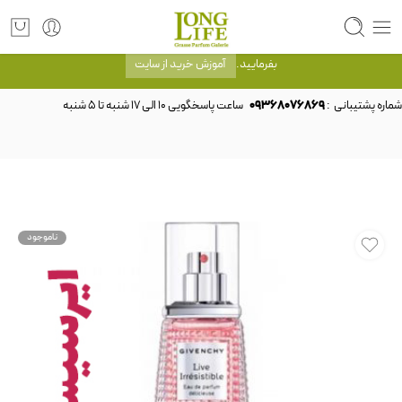
توجه! برند لانگ لایف رایحه های معروف را با شیشه و بسته بندی خود شرکت لانگ لایف
عرضه می کند.که با انتخاب حجم هر ادکلنی می توانید شیشه و بسته بندی را ملاحظه
بفرمایید.
آموزش خرید از سایت
شماره پشتیبانی :
09368076869
ناموجود