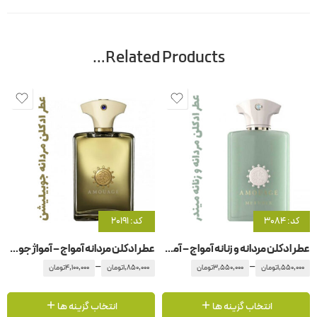
Related Products…
کد: 3084
کد: 20191
عطر ادکلن مردانه و زنانه آمواج – آمواژ میندر
عطر ادکلن مردانه آمواج – آمواژ جوبیلیشن
–
–
1,550,000
تومان
3,550,000
تومان
1,850,000
تومان
4,100,000
تومان
انتخاب گزینه ها
انتخاب گزینه ها