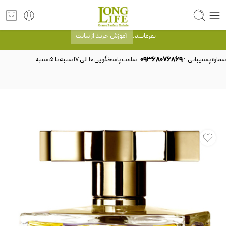
توجه! برند لانگ لایف رایحه های معروف را با شیشه و بسته بندی خود شرکت لانگ لایف
عرضه می کند.که با انتخاب حجم هر ادکلنی می توانید شیشه و بسته بندی را ملاحظه
بفرمایید.
آموزش خرید از سایت
شماره پشتیبانی :
09368076869