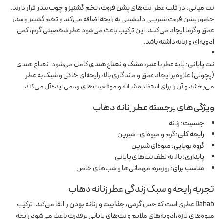
نت میانی:
در قلب عطر، نت‌های
پشن فروت، تخم گشنیز و چوب سدر
قرار دارند.
حضور پشن فروت شیرینی دلنشینی به رایحه اضافه می‌کند و تخم گشنیز و سدر
عمق و گرما ایجاد می‌کنند. این ترکیب باعث می‌شود عطر شخصیتی گرم، کمی
ادویه‌ای و زنانه داشته باشد.
نت پایانی:
پایه عطر با
عنبر، مشک و نعناع هندی
کامل می‌شود. نعناع هندی
(پچولی) علاوه بر ایجاد عمق و ماندگاری بالا، رایحه‌ای خاکی و شیک به عطر
می‌بخشد و آن را برای استفاده شبانه و موقعیت‌های رسمی ایده‌آل می‌کند.
ویژگی‌های برجسته عطر زنانه دهاب
جنسیت:
زنانه
رایحه کلی:
گرم و میوه‌ای–شیرین
گروه بویایی:
میوه‌ای شیرین
پایداری:
بالا به لطف نت‌های پایانی
مناسب برای:
روزمره، مهمانی‌ها و شب‌های خاص
تجربه رایحه و سبک زندگی عطر زنانه دهاب
Dahab عطری است که حس
گرمی، جذابیت و زنانه بودن
را القا می‌کند. ترکیب
میوه‌های تازه، ادویه‌های ملایم و نت‌های پایانی پرقدرت باعث می‌شود رایحه