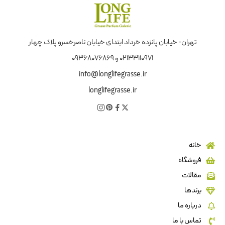
تهران- خیابان پانزده خرداد ابتدای خیابان ناصرخسرو پلاک چهار
02133110971 و 09368076869
info@longlifegrasse.ir
longlifegrasse.ir
خانه
فروشگاه
مقالات
برندها
درباره ما
تماس با ما