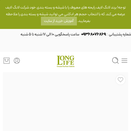
توجه! برند لانگ لایف رایحه های معروف را با شیشه و بسته بندی خود شرکت لانگ لایف
عرضه می کند.که با انتخاب حجم هر ادکلنی می توانید شیشه و بسته بندی را ملاحظه
بفرمایید.
آموزش خرید از سایت
شماره پشتیبانی :
09368076869