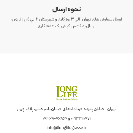
نحوه ارسال
ارسال سفارش های تهران 1 الی 3 روز کاری و شهرستان ٢ الي ٤ روز کاری و
ارسال به قشم و کیش یک هفته کاری
تهران- خیابان پانزده خرداد ابتدای خیابان ناصرخسرو پلاک چهار
02133110971 و 09368076869
info@longlifegrasse.ir