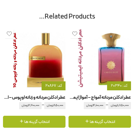
Related Products…
کد: 20340
کد: 20867
عطر ادکلن مردانه آمواج – آمواژ ایمیتیشن
عطر ادکلن مردانه و زنانه اوپوس – اپوس ۱0 آمواج – آمواژ
–
–
1,850,000
تومان
4,100,000
تومان
850,000
تومان
2,200,000
تومان
انتخاب گزینه ها
انتخاب گزینه ها