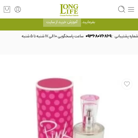
توجه! برند لانگ لایف رایحه های معروف را با شیشه و بسته بندی خود شرکت لانگ لایف
عرضه می کند.که با انتخاب حجم هر ادکلنی می توانید شیشه و بسته بندی را ملاحظه
بفرمایید.
آموزش خرید از سایت
شماره پشتیبانی :
09368076869