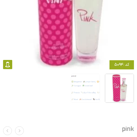
کد :5094
pink