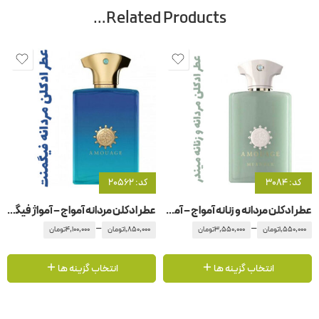
Related Products…
کد: 3084
کد: 20562
عطر ادکلن مردانه و زنانه آمواج – آمواژ میندر
عطر ادکلن مردانه آمواج – آمواژ فیگمنت
–
–
1,550,000
تومان
3,550,000
تومان
1,850,000
تومان
4,100,000
تومان
انتخاب گزینه ها
انتخاب گزینه ها