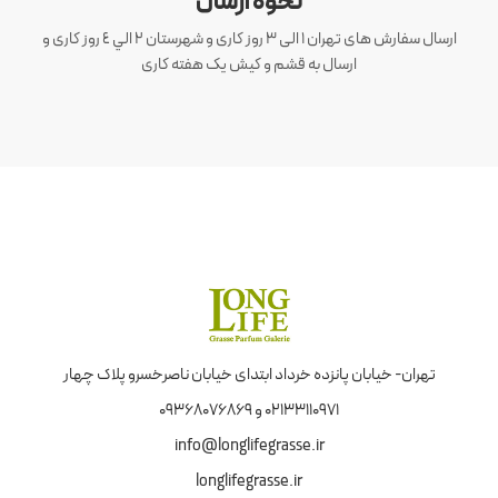
نحوه ارسال
ارسال سفارش های تهران 1 الی 3 روز کاری و شهرستان ٢ الي ٤ روز کاری و
ارسال به قشم و کیش یک هفته کاری
تهران- خیابان پانزده خرداد ابتدای خیابان ناصرخسرو پلاک چهار
02133110971 و 09368076869
info@longlifegrasse.ir
longlifegrasse.ir