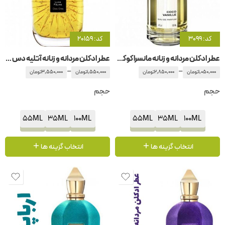
کد: 3099
کد: 20159
عطر ادکلن مردانه و زنانه مانسرا کوکو وانیل
عطر ادکلن مردانه و زنانه آتلیه دس اورس – آتلیه د زوق لون فلین – لون فلاین
–
–
1,050,000
تومان
2,850,000
تومان
1,550,000
تومان
3,550,000
تومان
حجم
حجم
55ML
35ML
100ML
55ML
35ML
100ML
انتخاب گزینه ها
انتخاب گزینه ها