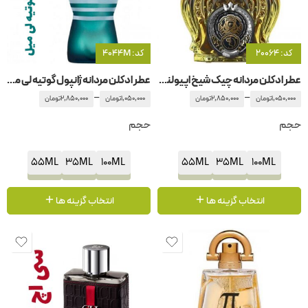
کد: 20064
کد: 4044M
عطر ادکلن مردانه چیک شیخ اپیولنت شیخ کلاسیک شماره 77
عطر ادکلن مردانه ژانپول گوتیه لی میل
–
–
1,050,000
تومان
2,850,000
تومان
1,050,000
تومان
2,850,000
تومان
حجم
حجم
55ML
35ML
100ML
55ML
35ML
100ML
انتخاب گزینه ها
انتخاب گزینه ها