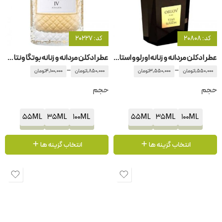
کد: 20808
کد: 20227
عطر ادکلن مردانه و زنانه اورلوو استار آف سیزن
عطر ادکلن مردانه و زنانه بوتگا ونتا پارکو پالادیانو 4
–
–
1,550,000
تومان
3,550,000
تومان
1,850,000
تومان
4,100,000
تومان
حجم
حجم
55ML
35ML
100ML
55ML
35ML
100ML
انتخاب گزینه ها
انتخاب گزینه ها