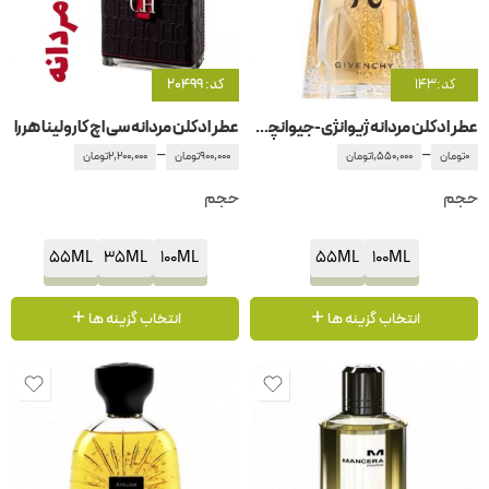
کد:143
کد: 20499
عطر ادکلن مردانه ژیوانژی-جیوانچی – جیونچی پی
عطر ادکلن مردانه سی اچ کارولینا هررا
–
–
0
تومان
1,550,000
تومان
900,000
تومان
2,200,000
تومان
حجم
حجم
55ML
35ML
100ML
55ML
100ML
انتخاب گزینه ها
انتخاب گزینه ها