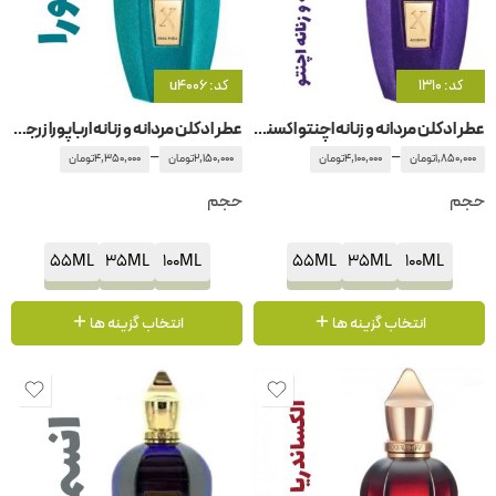
کد: 1310
کد: u4006
عطر ادکلن مردانه و زنانه اچنتو اکسنتو زرجوف-زرژف
عطر ادکلن مردانه و زنانه ارباپورا زرجوف-زرژف
–
–
1,850,000
تومان
4,100,000
تومان
2,150,000
تومان
4,350,000
تومان
حجم
حجم
55ML
35ML
100ML
55ML
35ML
100ML
انتخاب گزینه ها
انتخاب گزینه ها