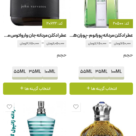
کد: 20500
کد: 20622
عطر ادکلن مردانه پورانوم -پوران هوم-پورانهوم
عطر ادکلن مردانه جان وارواتوس مردانه
–
–
750,000
تومان
1,650,000
تومان
1,050,000
تومان
2,850,000
تومان
حجم
حجم
55ML
35ML
100ML
55ML
35ML
100ML
انتخاب گزینه ها
انتخاب گزینه ها