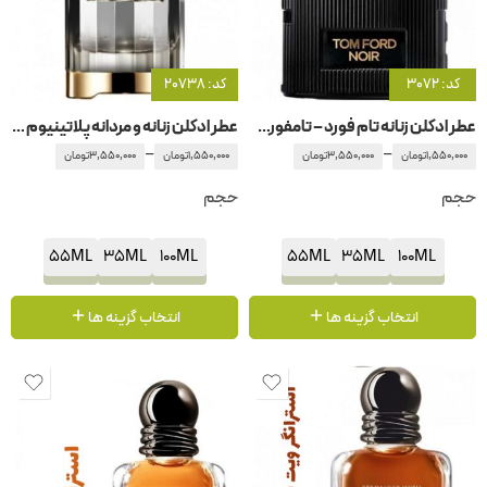
کد: 3072
کد: 20738
عطر ادکلن زنانه تام فورد – تامفورد نواق – نویر پور فم
عطر ادکلن زنانه و مردانه پلاتینیوم لدر -پلاتونیوم کارولینا هررا
–
–
1,550,000
تومان
3,550,000
تومان
1,550,000
تومان
3,550,000
تومان
حجم
حجم
55ML
35ML
100ML
55ML
35ML
100ML
انتخاب گزینه ها
انتخاب گزینه ها