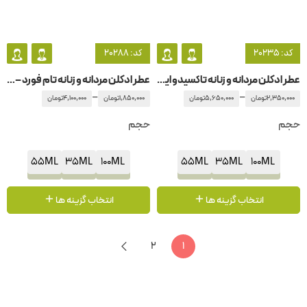
کد: 20235
کد: 20288
عطر ادکلن مردانه و زنانه تاکسیدو ایو سن لورن – ایفسن لورن
عطر ادکلن مردانه و زنانه تام فورد – تامفورد وانیل فاتال
–
–
2,350,000
تومان
5,650,000
تومان
1,850,000
تومان
4,100,000
تومان
حجم
حجم
55ML
35ML
100ML
55ML
35ML
100ML
انتخاب گزینه ها
انتخاب گزینه ها
2
1