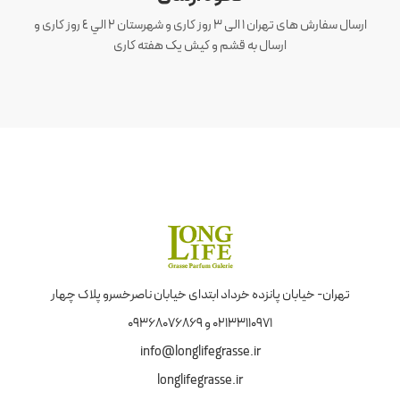
ارسال سفارش های تهران 1 الی 3 روز کاری و شهرستان ٢ الي ٤ روز کاری و
ارسال به قشم و کیش یک هفته کاری
تهران- خیابان پانزده خرداد ابتدای خیابان ناصرخسرو پلاک چهار
02133110971 و 09368076869
info@longlifegrasse.ir
longlifegrasse.ir