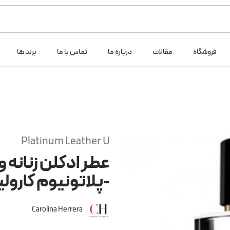
ی خود شرکت لانگ لایف عرضه می کند.که با انتخاب حجم هر ادکلنی می توانید ش
فروشگاه
مقالات
درباره ما
تماس با ما
برند ها
Platinum Leather U
عطر ادکلن زنانه و
-پلاتونیوم کارولین
Carolina Herrera