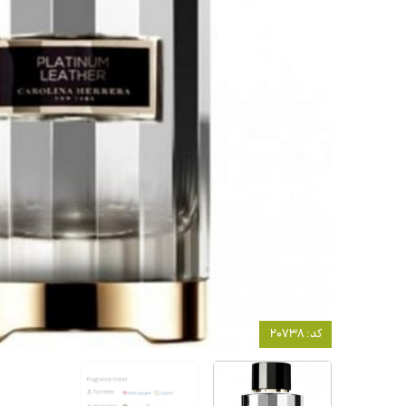
کد: 20738