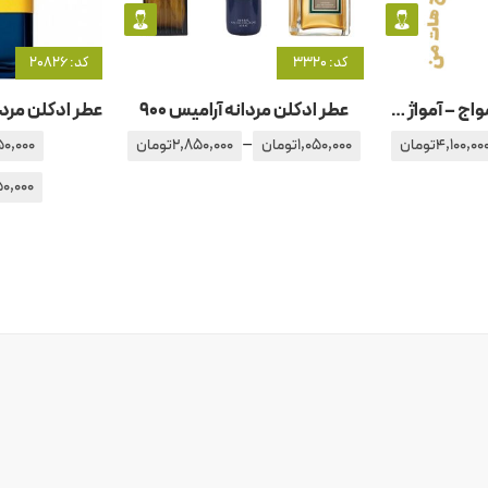
کد: 3320
کد: 20826
عطر ادکلن مردانه آمواج – آمواژ بیچ هات من مردانه
عطر ادکلن مردانه آرامیس 900
–
4,100,00
تومان
1,050,000
تومان
2,850,000
تومان
50,000
0,000