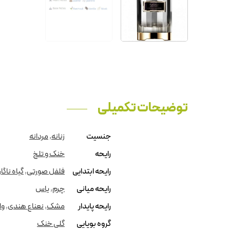
توضیحات تکمیلی
جنسیت
زنانه
,
مردانه
رایحه
خنک و تلخ
رایحه ابتدایی
فلفل صورتی
,
گیاه ناگا
رایحه میانی
چرم
,
یاس
رایحه پایدار
مشک
,
نعناع هندی
,
وا
گروه بویایی
گلی خنک