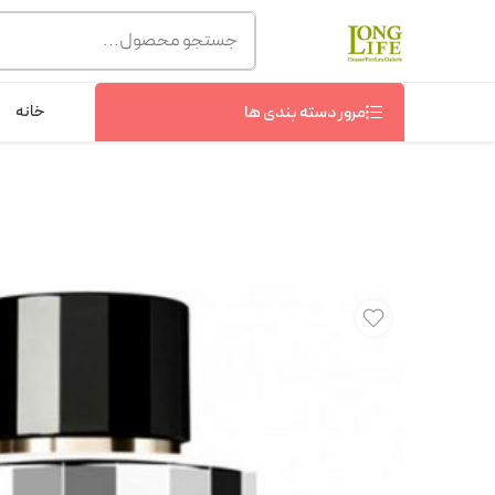
توجه! برند لانگ لایف رایحه های معروف را با شیشه و بسته بند
شماره پشتیبانی :
09368076869
خانه
مرور دسته بندی ها