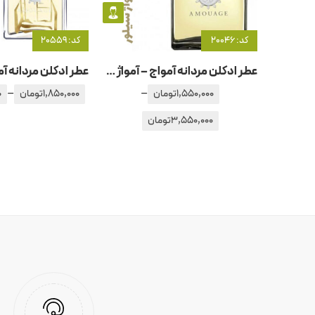
کد: 20046
کد: 20559
عطر ادکلن مردانه آمواج – آمواژ سیلور
–
–
1,550,000
تومان
1,850,000
تومان
0
3,550,000
تومان