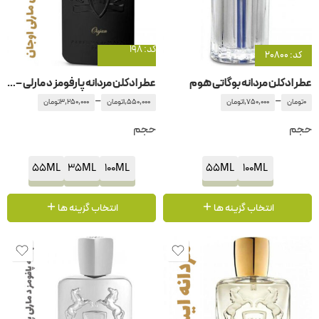
کد: 198
کد: 20800
عطر ادکلن مردانه بوگاتی هوم
عطر ادکلن مردانه پارفومز د مارلی – پارفوم دمارلی اوجان – اوژان
–
–
0
تومان
1,750,000
تومان
1,550,000
تومان
3,250,000
تومان
حجم
حجم
55ML
35ML
100ML
55ML
100ML
انتخاب گزینه ها
انتخاب گزینه ها