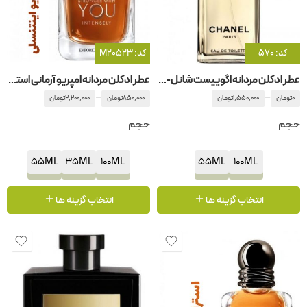
کد: 570
کد: M20523
عطر ادکلن مردانه اگوییست شانل-شنل-چنل
عطر ادکلن مردانه امپریو آرمانی استرانگر ویت یو اینتنسلی جیور جیو آرمانی -جورجیو آرمانی
–
–
0
تومان
1,550,000
تومان
850,000
تومان
2,200,000
تومان
حجم
حجم
55ML
35ML
100ML
55ML
100ML
انتخاب گزینه ها
انتخاب گزینه ها