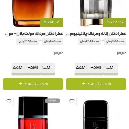
کد: 20738
کد: 20782
عطر ادکلن زنانه و مردانه پلاتینیوم لدر -پلاتونیوم کارولینا هررا
عطر ادکلن مردانه مونت بلان – مون بلان لجند نایت
–
–
1,550,000
تومان
3,550,000
تومان
1,050,000
تومان
2,850,000
تومان
حجم
حجم
55ML
35ML
100ML
55ML
35ML
100ML
انتخاب گزینه ها
انتخاب گزینه ها
ناموجود