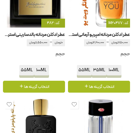
کد: M20477
کد: 482
عطر ادکلن مردانه امپریو آرمانی استرانگر ویت یو جیور جیو آرمانی -جورجیو آرمانی
عطر ادکلن مردانه بالدسارینی استریکتلی پرایوت
–
–
850,000
تومان
2,200,000
تومان
0
تومان
1,550,000
تومان
حجم
حجم
55ML
100ML
55ML
35ML
100ML
انتخاب گزینه ها
انتخاب گزینه ها