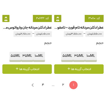
کد: 3080
کد: 20622
عطر ادکلن مردانه تام فورد – تامفورد نویر – نواق اکستریم
عطر ادکلن مردانه جان وارواتوس مردانه
–
–
1,550,000
تومان
3,550,000
تومان
1,050,000
تومان
2,850,000
تومان
حجم
حجم
55ML
35ML
100ML
55ML
35ML
100ML
انتخاب گزینه ها
انتخاب گزینه ها
4
…
2
1