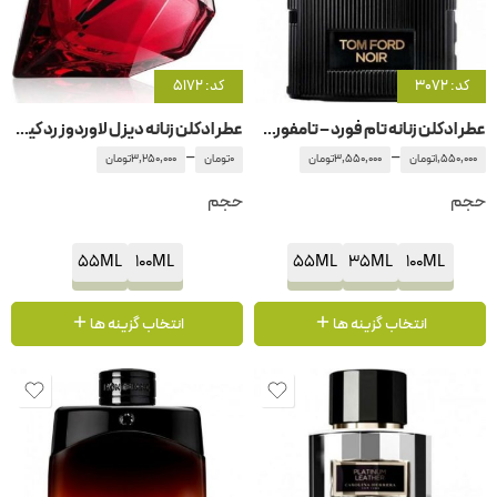
کد: 3072
کد: 5172
عطر ادکلن زنانه تام فورد – تامفورد نواق – نویر پور فم
عطر ادکلن زنانه دیزل لاوردوز رد کیس
–
–
1,550,000
تومان
3,550,000
تومان
0
تومان
3,250,000
تومان
حجم
حجم
55ML
100ML
55ML
35ML
100ML
انتخاب گزینه ها
انتخاب گزینه ها