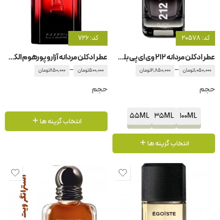
کد: 20578
کد: 726
عطر ادکلن مردانه 212 وی ای پی بلک کارولینا هررا
عطر ادکلن مردانه آزارو پورهوم الکسیر
–
–
1,050,000
تومان
2,850,000
تومان
500,000
تومان
850,000
تومان
حجم
حجم
55ML
35ML
100ML
انتخاب گزینه ها
انتخاب گزینه ها