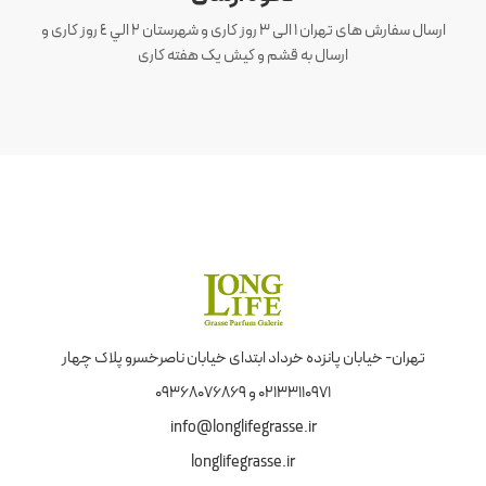
ارسال سفارش های تهران 1 الی 3 روز کاری و شهرستان ٢ الي ٤ روز کاری و
ارسال به قشم و کیش یک هفته کاری
تهران- خیابان پانزده خرداد ابتدای خیابان ناصرخسرو پلاک چهار
02133110971 و 09368076869
info@longlifegrasse.ir
longlifegrasse.ir