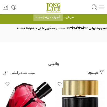
توجه! برند لانگ لایف رایحه های معروف را با شیشه و بسته بندی خود شرکت لانگ لایف
عرضه می کند.که با انتخاب حجم هر ادکلنی می توانید شیشه و بسته بندی را ملاحظه
بفرمایید.
آموزش خرید از سایت
شماره پشتیبانی :
09368076869
وانیلی
فیلترها
مرتب شده بر اساس