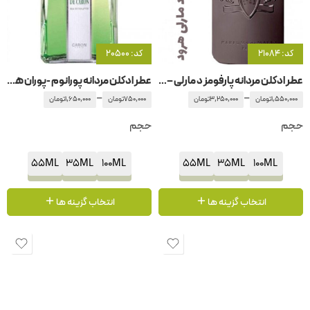
کد: 21084
کد: 20500
عطر ادکلن مردانه پارفومز د مارلی – پارفوم دمارلی هرود
عطر ادکلن مردانه پورانوم -پوران هوم-پورانهوم
–
–
1,550,000
تومان
3,250,000
تومان
750,000
تومان
1,650,000
تومان
حجم
حجم
55ML
35ML
100ML
55ML
35ML
100ML
انتخاب گزینه ها
انتخاب گزینه ها