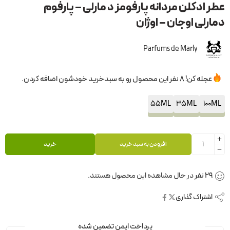
عطر ادکلن مردانه پارفومز د مارلی – پارفوم
دمارلی اوجان – اوژان
Parfums de Marly
عجله کن! 8 نفر این محصول رو به سبدخرید خودشون اضافه کردن.
55ML
35ML
100ML
افزودن به سبد خرید
خرید
29
نفر
در حال مشاهده این محصول هستند.
اشتراک گذاری
پرداخت ایمن تضمین شده