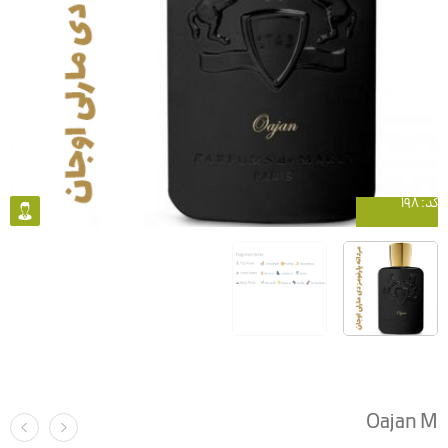
کد: 198
Oajan M