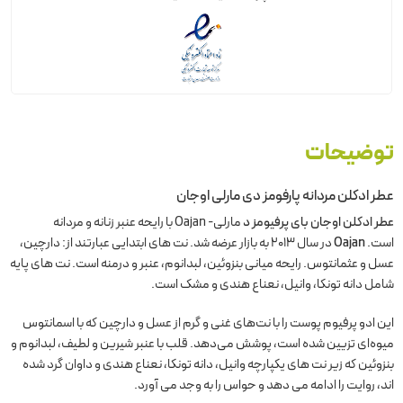
توضیحات
عطر ادکلن مردانه پارفومز دی مارلی اوجان
عطر ادکلن اوجان بای پرفیومز
د
مارلی- Oajan با رایحه عنبر زنانه و مردانه
است.
Oajan
در سال 2013 به بازار عرضه شد. نت های ابتدایی عبارتند از: دارچین،
عسل و عثمانتوس. رایحه میانی بنزوئین، لبدانوم، عنبر و درمنه است. نت های پایه
شامل دانه تونکا، وانیل، نعناع هندی و مشک است.
این ادو پرفیوم پوست را با نت‌های غنی و گرم از عسل و دارچین که با اسمانتوس
میوه‌ای تزیین شده است، پوشش می‌دهد. قلب با عنبر شیرین و لطیف، لبدانوم و
بنزوئین که زیر نت های یکپارچه وانیل، دانه تونکا، نعناع هندی و داوان گرد شده
اند، روایت را ادامه می دهد و حواس را به وجد می آورد.