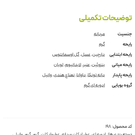
توضیحات تکمیلی
جنسیت
مردانه
رایحه
گرم
رایحه ابتدایی
دارچین
,
عسل
,
گل اوسمانتوس
رایحه میانی
بنزوئین
,
عنبر
,
لابدانیوم
,
لوبان
رایحه پایدار
دانه تونکا
,
داوانا
,
نعناع هندی
,
وانیل
گروه بویایی
ادویه ای گرم
کد محصول:
198
دسته بندی ها:
ادویه ای
,
عطر ادکلن مردانه
,
عطروادکلن
,
گرم
,
گرم
,
وانیلی