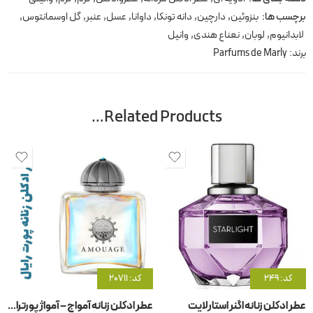
برچسب ها:
بنزوئین
,
دارچین
,
دانه تونکا
,
داوانا
,
عسل
,
عنبر
,
گل اوسمانتوس
,
لابدانیوم
,
لوبان
,
نعناع هندی
,
وانیل
برند:
Parfums de Marly
Related Products…
کد: 249
کد: 20711
عطر ادکلن زنانه اگنر استارلایت
عطر ادکلن زنانه آمواج – آمواژ پورترایال زنانه